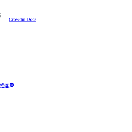
Crowdin Docs
y 播客