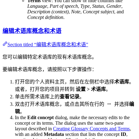
Terms
view: You can show or hide columns like
Language
,
Part of speech
,
Type
,
Status
,
Gender
,
Description (context)
,
Note
,
Concept subject
, and
Concept definition
.
编辑术语库概念和术语
Section titled “编辑术语库概念和术语”
您可以编辑特定术语库的现有术语库概念。
要编辑术语库概念，请按照以下步骤操作：
打开您的个人资料主页，然后在左侧栏中选择
术语库
。
或者，打开您的项目并转到
设置 > 术语库
。
单击所需术语库上的
查看记录
。
双击打开术语库概念，或点击其所在行的
并选择
编
辑
。
In the
Edit concept
dialog, make the necessary edits to the
concept or its terms. The dialog uses the same two-pane
layout described in
Creating Glossary Concepts and Terms
,
with an added
Metadata
section that lists the concept
ID
,