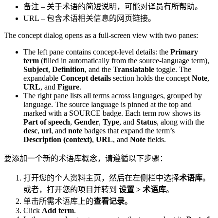
备注 – 关于术语的简短说明，可能对译员有所帮助。
URL – 包含术语相关信息的网页链接。
The concept dialog opens as a full-screen view with two panes:
The left pane contains concept-level details: the
Primary
term
(filled in automatically from the source-language term),
Subject
,
Definition
, and the
Translatable
toggle. The
expandable
Concept details
section holds the concept
Note
,
URL
, and
Figure
.
The right pane lists all terms across languages, grouped by
language. The source language is pinned at the top and
marked with a
SOURCE
badge. Each term row shows its
Part of speech
,
Gender
,
Type
, and
Status
, along with the
desc
,
url
, and
note
badges that expand the term’s
Description (context)
,
URL
, and
Note
fields.
要添加一个新的术语库概念，请遵循以下步骤：
打开您的个人资料主页，然后在左侧栏中选择
术语库
。
或者，打开您的项目并转到
设置 > 术语库
。
单击所需术语库上的
查看记录
。
Click
Add term
.