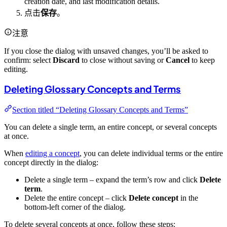
creation date, and last modification details.
点击
保存
。
注意
If you close the dialog with unsaved changes, you’ll be asked to
confirm: select
Discard
to close without saving or
Cancel
to keep
editing.
Deleting Glossary Concepts and Terms
Section titled “Deleting Glossary Concepts and Terms”
You can delete a single term, an entire concept, or several concepts
at once.
When
editing a concept
, you can delete individual terms or the entire
concept directly in the dialog:
Delete a single term – expand the term’s row and click
Delete
term
.
Delete the entire concept – click
Delete concept
in the
bottom-left corner of the dialog.
To delete several concepts at once, follow these steps: