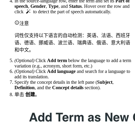
In the source-language row, enter the term and set its
Part of
speech
,
Gender
,
Type
, and
Status
. Hover over the row and
click
to detect the part of speech automatically.
注意
词性仅支持以下语言的自动检测：英语、法语、西班牙
语、德语、挪威语、波兰语、瑞典语、俄语、意大利语
和中文。
(Optional)
Click
Add term
below the language to add a term
variation (e.g., acronym, short form, etc.)
(Optional)
Click
Add language
and search for a language to
add its translation.
Specify the concept details in the left pane (
Subject
,
Definition
, and the
Concept details
section).
单击
创建
。