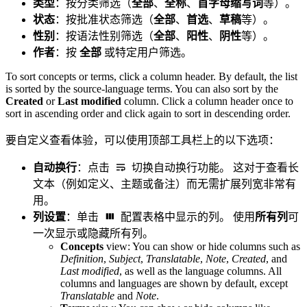
类型
：按分类筛选（
全部
、
全称
、
首字母缩写词
等）。
状态
：按批准状态筛选（
全部
、
首选
、
草稿
等）。
性别
：按语法性别筛选（
全部
、
阳性
、
阴性
等）。
作者
：按
全部
或特定用户筛选。
To sort concepts or terms, click a column header. By default, the list
is sorted by the source-language terms. You can also sort by the
Created
or
Last modified
column. Click a column header once to
sort in ascending order and click again to sort in descending order.
要自定义查看体验，可以使用顶部工具栏上的以下选项：
自动换行
：点击
切换自动换行功能。 这对于查看长
文本（例如定义、主题或备注）而无需扩展列宽非常有
用。
列设置
：单击
配置表格中显示的列。 使用
所有列
可
一次显示或隐藏所有列。
Concepts
view: You can show or hide columns such as
Definition
,
Subject
,
Translatable
,
Note
,
Created
, and
Last modified
, as well as the language columns. All
columns and languages are shown by default, except
Translatable
and
Note
.