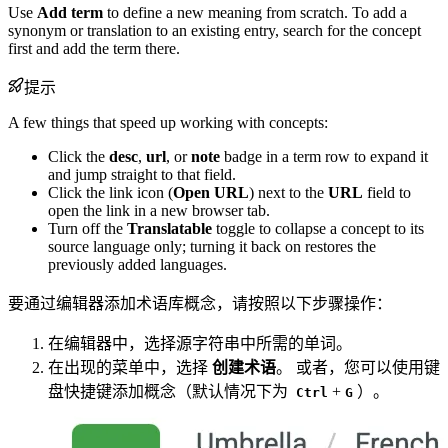
Use
Add term
to define a new meaning from scratch. To add a
synonym or translation to an existing entry, search for the concept
first and add the term there.
提示
A few things that speed up working with concepts:
Click the
desc
,
url
, or
note
badge in a term row to expand it
and jump straight to that field.
Click the link icon (
Open URL
) next to the
URL
field to
open the link in a new browser tab.
Turn off the
Translatable
toggle to collapse a concept to its
source language only; turning it back on restores the
previously added languages.
要通过编辑器添加术语库概念，请按照以下步骤操作：
在编辑器中，选择源字符串中所需的单词。
在出现的菜单中，选择
创建术语
。 或者，您可以使用键
盘快捷键添加概念（默认情况下为
+
）。
Ctrl
G