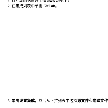
打开您的项目并前往
集成
选项卡。
在集成列表中单击
GitLab
。
单击
设置集成
，然后从下拉列表中选择
源文件和翻译文件