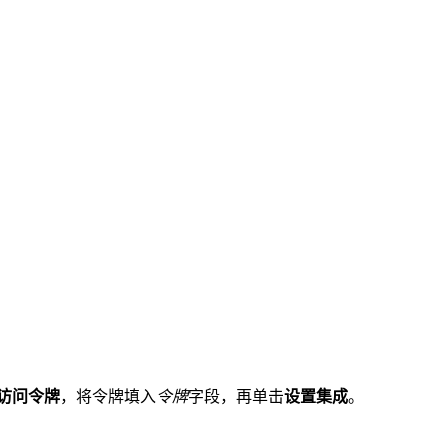
访问令牌
，将令牌填入
令牌
字段，再单击
设置集成
。