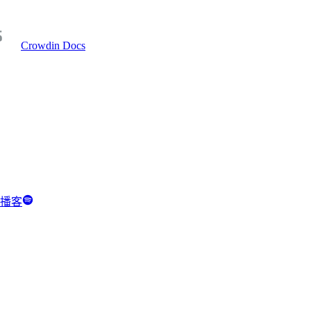
Crowdin Docs
y 播客