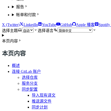
报告
帐单和付款
X (Twitter)
LinkedIn
YouTube
GitHub
Apple 播客
Spotif
选择主题
选择语言
本页内容
本页内容
概述
连接 GitLab 账户
选择仓库
服务分支
同步配置
导入现有译文
推送源文件
同步计划