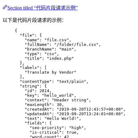
Section titled “代码片段请求示例”
以下是代码片段请求的示例：
{
"file"
: {
"name"
: 
"
file.csv
"
,
"fullName"
: 
"
/folder/file.csv
"
,
"branchName"
: 
"
main
"
,
"type"
: 
"
csv
"
,
"title"
: 
"
index.php
"
},
"labels"
: [
"
Translate by Vendor
"
],
"contentType"
: 
"
text/plain
"
,
"string"
: {
"id"
: 
2814
,
"key"
: 
"
hello_world
"
,
"context"
: 
"
Header string
"
,
"maxLength"
: 
30
,
"createdAt"
: 
"
2019-09-20T12:43:57+00:00
"
,
"updatedAt"
: 
"
2019-09-20T13:24:01+00:00
"
,
"text"
: 
"
Hello World!
"
,
"fields"
: {
"seo-priority"
: 
"
high
"
,
"is-critical"
: 
true
,
"word-count"
: 
42