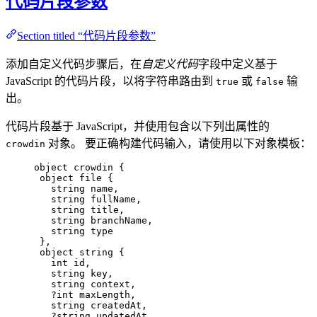
代码片段参数
Section titled “代码片段参数”
添加自定义代码步骤后，在
自定义代码
字段中定义基于
JavaScript 的代码片段，以将字符串路由到
或
输
true
false
出。
代码片段基于 JavaScript，并使用包含以下列出属性的
对象。 要正确构建代码输入，请使用以下对象模板：
crowdin
object crowdin {
object file {
string name,
string fullName,
string title,
string branchName,
string type
},
object string {
int id,
string key,
string context,
?int maxLength,
string createdAt,
?string updatedAt,