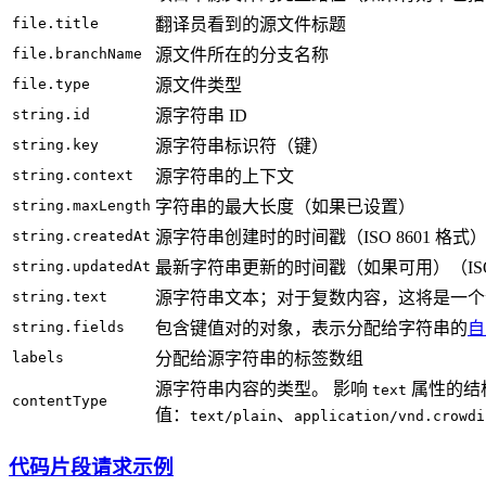
file.title
翻译员看到的源文件标题
file.branchName
源文件所在的分支名称
file.type
源文件类型
string.id
源字符串 ID
string.key
源字符串标识符（键）
string.context
源字符串的上下文
string.maxLength
字符串的最大长度（如果已设置）
string.createdAt
源字符串创建时的时间戳（ISO 8601 格式
string.updatedAt
最新字符串更新的时间戳（如果可用）（ISO 
string.text
源字符串文本；对于复数内容，这将是一个
string.fields
包含键值对的对象，表示分配给字符串的
自
labels
分配给源字符串的标签数组
源字符串内容的类型。 影响
属性的结
text
contentType
值：
、
text/plain
application/vnd.crowdi
代码片段请求示例