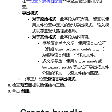
在**
设置 > 解析器配置
**中全局管理相同的设
置。
导出模式
：
对于原始格式
：此字段为可选项。 留空以使
用文件设置中定义的默认导出模式。 输入模
式以覆盖默认路径或名称。
对于其他格式
：此字段为必填项。
每种语言单个文件
：使用语言占位符
（例如
）
%two_letters_code%.xliff
为每种语言创建一个译文文件。
多文件导出
：使用
或
%file_name%
等占位符导出按文件
%original_path%
分隔的译文，与源文件结构匹配。
（可选）
设置
源语言导出模式
。
检查
预览
面板以确保结构正确。
单击
创建
。