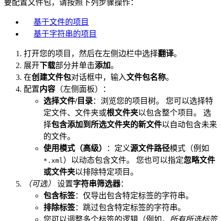
要配置文件包，请按照下列步骤操作：
基于文件的项目
基于字符串的项目
打开您的项目，然后在左侧边栏中选择
翻译
。
展开
下载
部分并单击
添加
。
在
创建文件包
对话框中，输入
文件包名称
。
配置
内容
（左侧面板）：
选择文件/目录
：浏览您的项目树。 您可以选择特
定文件、文件夹或
根文件夹
以包含整个项目。 选
择
包含添加到所选文件夹的新文件
以自动包含未来
的文件。
使用模式（高级）
：定义
源文件路径
模式（例如
）以动态包含文件。 您也可以指定
忽略文件
*.xml
或文件夹
以排除特定项目。
（可选）
设置
字符串筛选器
：
包含标签
：仅导出包含特定标签的字符串。
排除标签
：跳过包含特定标签的字符串。
您可以调整多个标签的逻辑（例如，
所有所选标签