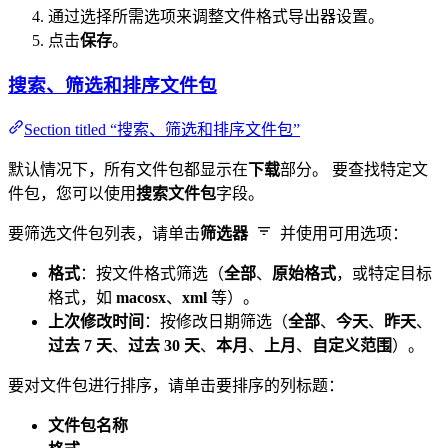
通过选择所需选项来调整文件格式导出器设置。
点击
保存
。
搜索、筛选和排序文件包
Section titled “搜索、筛选和排序文件包”
默认情况下，所有文件包都显示在
下载
部分。 要查找特定文
件包，您可以使用
搜索文件包
字段。
要筛选文件包列表，请单击
筛选器
并使用可用选项：
格式
：按文件格式筛选（
全部
、
原始格式
，或特定目标
格式，如
macosx
、
xml
等）。
上次修改时间
：按修改日期筛选（
全部
、
今天
、
昨天
、
过去 7 天
、
过去 30 天
、
本月
、
上月
、
自定义范围
）。
要对文件包进行排序，请单击要排序的列标题：
文件包名称