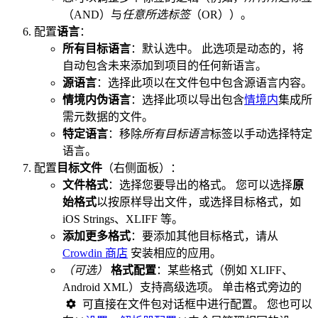
（AND）与
任意所选标签
（OR））。
配置
语言
：
所有目标语言
：默认选中。 此选项是动态的，将
自动包含未来添加到项目的任何新语言。
源语言
：选择此项以在文件包中包含源语言内容。
情境内伪语言
：选择此项以导出包含
情境内
集成所
需元数据的文件。
特定语言
：移除
所有目标语言
标签以手动选择特定
语言。
配置
目标文件
（右侧面板）：
文件格式
：选择您要导出的格式。 您可以选择
原
始格式
以按原样导出文件，或选择目标格式，如
iOS Strings、XLIFF 等。
添加更多格式
：要添加其他目标格式，请从
Crowdin 商店
安装相应的应用。
（可选）
格式配置
：某些格式（例如 XLIFF、
Android XML）支持高级选项。 单击格式旁边的
可直接在文件包对话框中进行配置。 您也可以