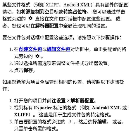
某些文件格式（例如 XLIFF、Android XML）具有额外的配置
选项，如
将源复制到空目标
或
转换占位符
。 您可以通过单击
格式旁边的
直接在文件包对话框中配置这些设置。 或
者，您也可以在
解析器配置
中全局管理相同的设置。
要在文件包对话框中配置这些选项，请按照以下步骤操作：
在
创建文件包
或
编辑文件包
对话框中，单击要配置的格
式旁边的
。
通过选择所需选项来调整文件格式导出器设置。
点击
保存
。
如果您希望为项目全局管理相同的设置，请按照以下步骤操
作：
打开您的项目并前往
设置 > 解析器配置
。
找到标有
Exporter
标记的格式（例如
Android XML
或
XLIFF
）。 这些是用于生成文件包的特定格式。
单击要配置的格式旁边的
，然后选择
编辑
。 或者，
只需单击所需的格式。