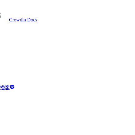
Crowdin Docs
y 播客