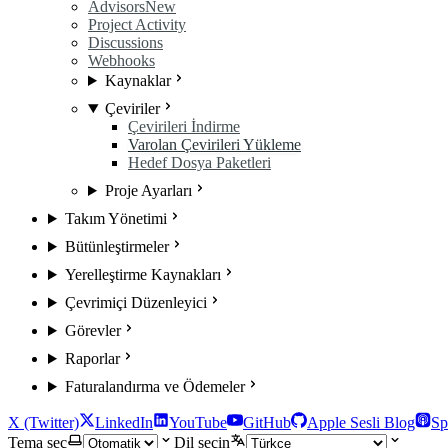
Advisors
New
Project Activity
Discussions
Webhooks
Kaynaklar
Çeviriler
Çevirileri İndirme
Varolan Çevirileri Yükleme
Hedef Dosya Paketleri
Proje Ayarları
Takım Yönetimi
Bütünleştirmeler
Yerelleştirme Kaynakları
Çevrimiçi Düzenleyici
Görevler
Raporlar
Faturalandırma ve Ödemeler
X (Twitter)
LinkedIn
YouTube
GitHub
Apple Sesli Blog
Sp
Tema seç
Dil seçin