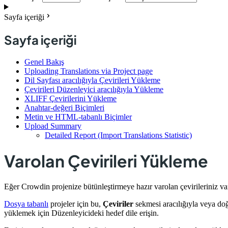
Sayfa içeriği
Sayfa içeriği
Genel Bakış
Uploading Translations via Project page
Dil Sayfası aracılığıyla Çevirileri Yükleme
Çevirileri Düzenleyici aracılığıyla Yükleme
XLIFF Çevirilerini Yükleme
Anahtar-değeri Biçimleri
Metin ve HTML-tabanlı Biçimler
Upload Summary
Detailed Report (Import Translations Statistic)
Varolan Çevirileri Yükleme
Eğer Crowdin projenize bütünleştirmeye hazır varolan çevirileriniz var
Dosya tabanlı
projeler için bu,
Çeviriler
sekmesi aracılığıyla veya doğ
yüklemek için Düzenleyicideki hedef dile erişin.