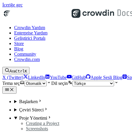
İçeriğe geç
Crowdin Yardım
Enterprise Yardım
Geliştirici Portalı
Store
Blog
Community
Crowdin.com
Ara
Ctrl
K
X (Twitter)
LinkedIn
YouTube
GitHub
Apple Sesli Blog
Sp
Tema seç
Dil seçin
Başlarken
Çeviri Süreci
Proje Yönetimi
Creating a Project
Screenshots