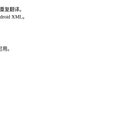
符串重复翻译。
roid XML。
可用。