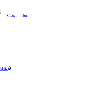
Crowdin Docs
y 播客