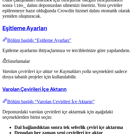
sonra
dalını deponuzdan silmenizi öneririz. Yeni çeviriler
l10n_
eşitlenmeye hazır olduğunda Crowdin hizmet dalını otomatik olarak
yeniden oluşturacak.
Eşitleme Ayarları
Bölüm başlığı “Eşitleme Ayarları”
Eşitleme ayarlarını ihtiyaçlarınıza ve tercihlerinize göre yapılandırın.
Sınırlamalar
Varolan çevirileri içe aktar
ve
Kaynakları yolla
seçenekleri sadece
dosya tabanlı projeler için kullanılabilir.
Varolan Çevirileri İçe Aktarın
Bölüm başlığı “Varolan Çevirileri İçe Aktarın”
Deponuzdaki varolan çevirileri içe aktarmak için aşağıdaki
seçeneklerden birini seçin:
Dal bağlandıktan sonra tek seferlik çeviri içe aktarma
Depodan her zaman yeni çevirileri içe aktar