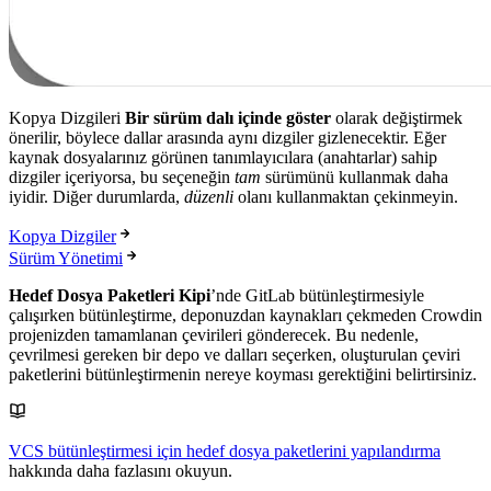
Kopya Dizgileri
Bir sürüm dalı içinde göster
olarak değiştirmek
önerilir, böylece dallar arasında aynı dizgiler gizlenecektir. Eğer
kaynak dosyalarınız görünen tanımlayıcılara (anahtarlar) sahip
dizgiler içeriyorsa, bu seçeneğin
tam
sürümünü kullanmak daha
iyidir. Diğer durumlarda,
düzenli
olanı kullanmaktan çekinmeyin.
Kopya Dizgiler
Sürüm Yönetimi
Hedef Dosya Paketleri Kipi
’nde GitLab bütünleştirmesiyle
çalışırken bütünleştirme, deponuzdan kaynakları çekmeden Crowdin
projenizden tamamlanan çevirileri gönderecek. Bu nedenle,
çevrilmesi gereken bir depo ve dalları seçerken, oluşturulan çeviri
paketlerini bütünleştirmenin nereye koyması gerektiğini belirtirsiniz.
VCS bütünleştirmesi için hedef dosya paketlerini yapılandırma
hakkında daha fazlasını okuyun.