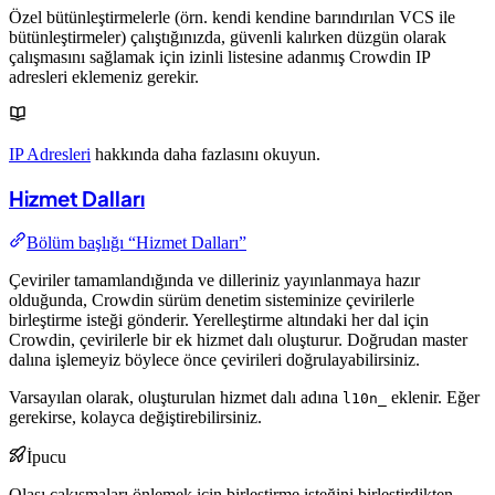
Özel bütünleştirmelerle (örn. kendi kendine barındırılan VCS ile
bütünleştirmeler) çalıştığınızda, güvenli kalırken düzgün olarak
çalışmasını sağlamak için izinli listesine adanmış Crowdin IP
adresleri eklemeniz gerekir.
IP Adresleri
hakkında daha fazlasını okuyun.
Hizmet Dalları
Bölüm başlığı “Hizmet Dalları”
Çeviriler tamamlandığında ve dilleriniz yayınlanmaya hazır
olduğunda, Crowdin sürüm denetim sisteminize çevirilerle
birleştirme isteği gönderir. Yerelleştirme altındaki her dal için
Crowdin, çevirilerle bir ek hizmet dalı oluşturur. Doğrudan master
dalına işlemeyiz böylece önce çevirileri doğrulayabilirsiniz.
Varsayılan olarak, oluşturulan hizmet dalı adına
eklenir. Eğer
l10n_
gerekirse, kolayca değiştirebilirsiniz.
İpucu
Olası çakışmaları önlemek için birleştirme isteğini birleştirdikten