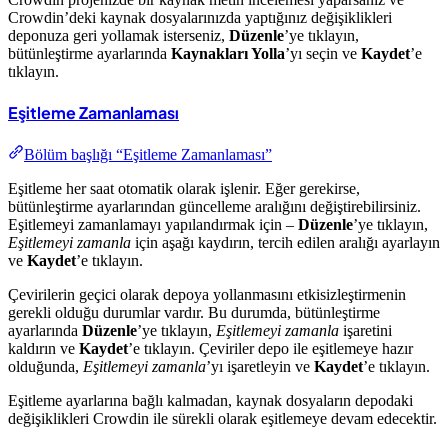
Crowdin’deki kaynak dosyalarınızda yaptığınız değişiklikleri
deponuza geri yollamak isterseniz,
Düzenle
’ye tıklayın,
bütünleştirme ayarlarında
Kaynakları Yolla
’yı seçin ve
Kaydet
’e
tıklayın.
Eşitleme Zamanlaması
Bölüm başlığı “Eşitleme Zamanlaması”
Eşitleme her saat otomatik olarak işlenir. Eğer gerekirse,
bütünleştirme ayarlarından güncelleme aralığını değiştirebilirsiniz.
Eşitlemeyi zamanlamayı yapılandırmak için –
Düzenle
’ye tıklayın,
Eşitlemeyi zamanla
için aşağı kaydırın, tercih edilen aralığı ayarlayın
ve
Kaydet
’e tıklayın.
Çevirilerin geçici olarak depoya yollanmasını etkisizleştirmenin
gerekli olduğu durumlar vardır. Bu durumda, bütünleştirme
ayarlarında
Düzenle
’ye tıklayın,
Eşitlemeyi zamanla
işaretini
kaldırın ve
Kaydet
’e tıklayın. Çeviriler depo ile eşitlemeye hazır
olduğunda,
Eşitlemeyi zamanla
’yı işaretleyin ve
Kaydet
’e tıklayın.
Eşitleme ayarlarına bağlı kalmadan, kaynak dosyaların depodaki
değişiklikleri Crowdin ile sürekli olarak eşitlemeye devam edecektir.