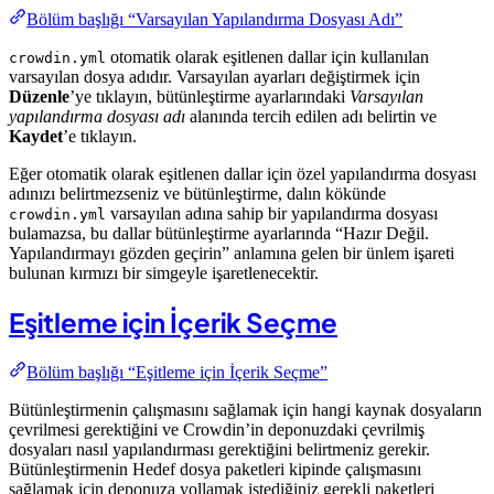
Bölüm başlığı “Varsayılan Yapılandırma Dosyası Adı”
otomatik olarak eşitlenen dallar için kullanılan
crowdin.yml
varsayılan dosya adıdır. Varsayılan ayarları değiştirmek için
Düzenle
’ye tıklayın, bütünleştirme ayarlarındaki
Varsayılan
yapılandırma dosyası adı
alanında tercih edilen adı belirtin ve
Kaydet
’e tıklayın.
Eğer otomatik olarak eşitlenen dallar için özel yapılandırma dosyası
adınızı belirtmezseniz ve bütünleştirme, dalın kökünde
varsayılan adına sahip bir yapılandırma dosyası
crowdin.yml
bulamazsa, bu dallar bütünleştirme ayarlarında “Hazır Değil.
Yapılandırmayı gözden geçirin” anlamına gelen bir ünlem işareti
bulunan kırmızı bir simgeyle işaretlenecektir.
Eşitleme için İçerik Seçme
Bölüm başlığı “Eşitleme için İçerik Seçme”
Bütünleştirmenin çalışmasını sağlamak için hangi kaynak dosyaların
çevrilmesi gerektiğini ve Crowdin’in deponuzdaki çevrilmiş
dosyaları nasıl yapılandırması gerektiğini belirtmeniz gerekir.
Bütünleştirmenin Hedef dosya paketleri kipinde çalışmasını
sağlamak için deponuza yollamak istediğiniz gerekli paketleri