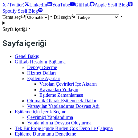
X (Twitter)
LinkedIn
YouTube
GitHub
Apple Sesli Blog
Spotify Sesli Blog
Tema seç
Dil seçin
Sayfa içeriği
Sayfa içeriği
Genel Bakış
GitLab Hesabını Bağlama
Depoyu Seçme
Hizmet Dalları
Eşitleme Ayarları
Varolan Çevirileri İçe Aktarın
Kaynakları Yollayın
Eşitleme Zamanlaması
Otomatik Olarak Eşitlenecek Dallar
Varsayılan Yapılandırma Dosyası Adı
Eşitleme için İçerik Seçme
Çevrimiçi Yapılandırma
Yapılandırma Dosyası Oluşturma
Tek Bir Proje içinde Birden Çok Depo ile Çalışma
Eşitleme Durumunu Denetleme