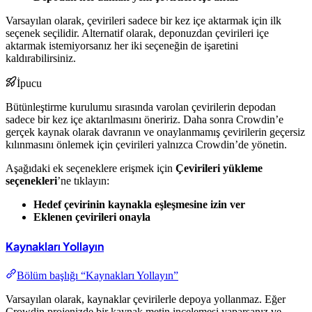
Varsayılan olarak, çevirileri sadece bir kez içe aktarmak için ilk
seçenek seçilidir. Alternatif olarak, deponuzdan çevirileri içe
aktarmak istemiyorsanız her iki seçeneğin de işaretini
kaldırabilirsiniz.
İpucu
Bütünleştirme kurulumu sırasında varolan çevirilerin depodan
sadece bir kez içe aktarılmasını öneririz. Daha sonra Crowdin’e
gerçek kaynak olarak davranın ve onaylanmamış çevirilerin geçersiz
kılınmasını önlemek için çevirileri yalnızca Crowdin’de yönetin.
Aşağıdaki ek seçeneklere erişmek için
Çevirileri yükleme
seçenekleri
’ne tıklayın:
Hedef çevirinin kaynakla eşleşmesine izin ver
Eklenen çevirileri onayla
Kaynakları Yollayın
Bölüm başlığı “Kaynakları Yollayın”
Varsayılan olarak, kaynaklar çevirilerle depoya yollanmaz. Eğer
Crowdin projenizde bir kaynak metin incelemesi yaparsanız ve