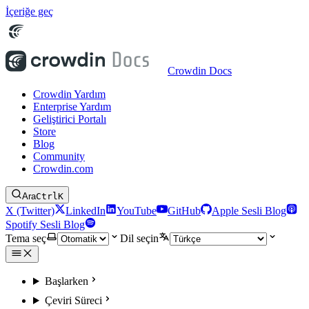
İçeriğe geç
Crowdin Docs
Crowdin Yardım
Enterprise Yardım
Geliştirici Portalı
Store
Blog
Community
Crowdin.com
Ara
Ctrl
K
X (Twitter)
LinkedIn
YouTube
GitHub
Apple Sesli Blog
Spotify Sesli Blog
Tema seç
Dil seçin
Başlarken
Çeviri Süreci