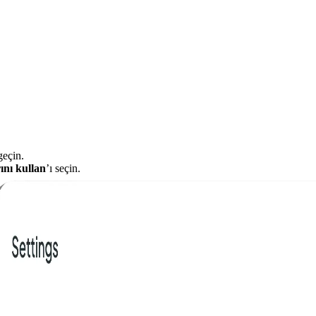
eçin.
ını kullan
’ı seçin.