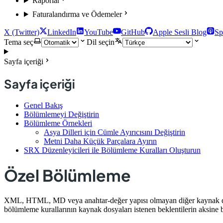
Raporlar
Faturalandırma ve Ödemeler
X (Twitter)
LinkedIn
YouTube
GitHub
Apple Sesli Blog
Sp
Tema seç
Dil seçin
Sayfa içeriği
Sayfa içeriği
Genel Bakış
Bölümlemeyi Değiştirin
Bölümleme Örnekleri
Asya Dilleri için Cümle Ayırıcısını Değiştirin
Metni Daha Küçük Parçalara Ayırın
SRX Düzenleyicileri ile Bölümleme Kuralları Oluşturun
Özel Bölümleme
XML, HTML, MD veya anahtar-değer yapısı olmayan diğer kaynak dosyal
bölümleme kurallarının kaynak dosyaları istenen beklentilerin aksine b