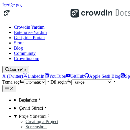
İçeriğe geç
Crowdin Yardım
Enterprise Yardım
Geliştirici Portalı
Store
Blog
Community
Crowdin.com
Ara
Ctrl
K
X (Twitter)
LinkedIn
YouTube
GitHub
Apple Sesli Blog
Sp
Tema seç
Dil seçin
Başlarken
Çeviri Süreci
Proje Yönetimi
Creating a Project
Screenshots