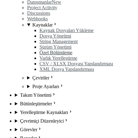
Danışmanlar
New
Project Activity
Discussions
Webhooks
Kaynaklar
Kaynak Dosyaları Yükleme
Dosya Yönetimi
String Management
Sürüm Yönetimi
Özel Bölümleme
Varlık Yerelleştirme
CSV / XLSX Dosyası Yapılandırması
XML Dosya Yapılandırması
Çeviriler
Proje Ayarları
Takım Yönetimi
Bütünleştirmeler
Yerelleştirme Kaynakları
Çevrimiçi Düzenleyici
Görevler