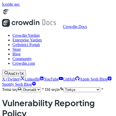
İçeriğe geç
Crowdin Docs
Crowdin Yardım
Enterprise Yardım
Geliştirici Portalı
Store
Blog
Community
Crowdin.com
Ara
Ctrl
K
X (Twitter)
LinkedIn
YouTube
GitHub
Apple Sesli Blog
Spotify Sesli Blog
Tema seç
Dil seçin
Vulnerability Reporting
Policy