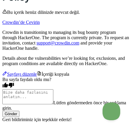
Bu içerik henüz dilinizde mevcut değil.
Crowdin’de Çevirin
Crowdin is transitioning to managing its bug bounty program
through HackerOne. The program is currently private. To request an
invitation, contact
support@crowdin.com
and provide your
HackerOne handle.
Details about the vulnerabilities we’re looking for, exclusions, and
program conditions are available directly on HackerOne.
Sayfayı düzenle
İçeriği kopyala
Bu sayfa faydalı oldu mu?
Lütfen göndermeden önce bir açıklama
girin.
Gönder
Geri bildiriminiz için teşekkür ederiz!