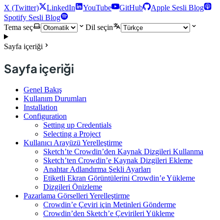
X (Twitter)
LinkedIn
YouTube
GitHub
Apple Sesli Blog
Spotify Sesli Blog
Tema seç
Dil seçin
Sayfa içeriği
Sayfa içeriği
Genel Bakış
Kullanım Durumları
Installation
Configuration
Setting up Credentials
Selecting a Project
Kullanıcı Arayüzü Yerelleştirme
Sketch’te Crowdin’den Kaynak Dizgileri Kullanma
Sketch’ten Crowdin’e Kaynak Dizgileri Ekleme
Anahtar Adlandırma Şekli Ayarları
Etiketli Ekran Görüntülerini Crowdin’e Yükleme
Dizgileri Önizleme
Pazarlama Görselleri Yerelleştirme
Crowdin’e Çeviri için Metinleri Gönderme
Crowdin’den Sketch’e Çevirileri Yükleme