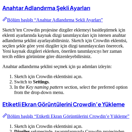
Anahtar Adlandırma Şekli Ayarları
Bölüm başlığı “Anahtar Adlandırma Şekli Ayarları”
Sketch’ten Crowdin projesine dizgiler eklemeyi basitleştirmek için
eklenti ayarlarında kaynak dizgi tanımlayıcıları için istenen anahtar
adlandırma şeklini ayarlayabilirsiniz. Sketch için Crowdin eklentisi,
seçilen şekle göre yeni dizgiler için dizgi tanımlayıcıları önerecek.
Yeni kaynak dizgileri eklerken, önerilen tanımlayıcıyı her zaman
tercih edilen görünüme göre düzenleyebilirsiniz.
Anahtar adlandırma şeklini seçmek için şu adımları izleyin:
Sketch için Crowdin eklentisini açın.
Switch to
Settings
.
In the
Key naming pattern
section, select the preferred option
from the drop-down menu.
Etiketli Ekran Görüntülerini Crowdin’e Yükleme
Bölüm başlığı “Etiketli Ekran Görüntülerini Crowdin’e Yükleme”
Sketch için Crowdin eklentisini açın.
Dizgiler
sekmesinde, tasarımlarınızda Crowdin projesinden