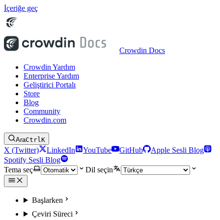
İçeriğe geç
Crowdin Docs
Crowdin Yardım
Enterprise Yardım
Geliştirici Portalı
Store
Blog
Community
Crowdin.com
Ara
Ctrl
K
X (Twitter)
LinkedIn
YouTube
GitHub
Apple Sesli Blog
Spotify Sesli Blog
Tema seç
Dil seçin
Başlarken
Çeviri Süreci