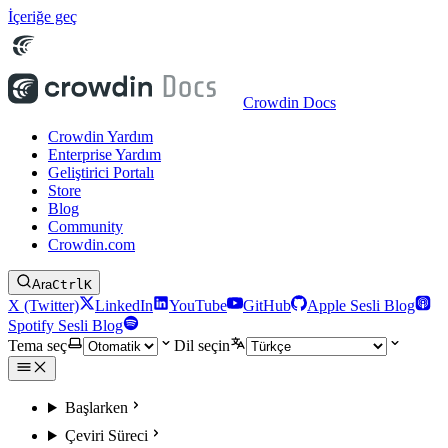
İçeriğe geç
Crowdin Docs
Crowdin Yardım
Enterprise Yardım
Geliştirici Portalı
Store
Blog
Community
Crowdin.com
Ara
Ctrl
K
X (Twitter)
LinkedIn
YouTube
GitHub
Apple Sesli Blog
Spotify Sesli Blog
Tema seç
Dil seçin
Başlarken
Çeviri Süreci