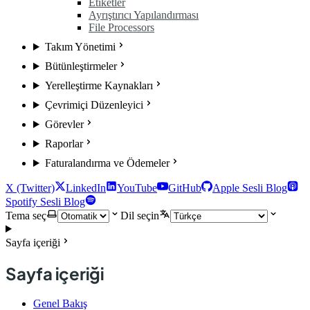
Etiketler
Ayrıştırıcı Yapılandırması
File Processors
Takım Yönetimi
Bütünleştirmeler
Yerelleştirme Kaynakları
Çevrimiçi Düzenleyici
Görevler
Raporlar
Faturalandırma ve Ödemeler
X (Twitter)
LinkedIn
YouTube
GitHub
Apple Sesli Blog
Spotify Sesli Blog
Tema seç
Dil seçin
Sayfa içeriği
Sayfa içeriği
Genel Bakış