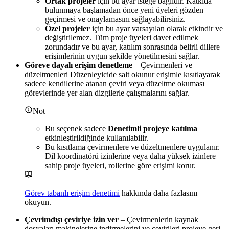
Ortak projeler
için bu ayar isteğe bağlıdır. Katkıda
bulunmaya başlamadan önce yeni üyeleri gözden
geçirmesi ve onaylamasını sağlayabilirsiniz.
Özel projeler
için bu ayar varsayılan olarak etkindir ve
değiştirilemez. Tüm proje üyeleri davet edilmek
zorundadır ve bu ayar, katılım sonrasında belirli dillere
erişimlerinin uygun şekilde yönetilmesini sağlar.
Göreve dayalı erişim denetleme
– Çevirmenleri ve
düzeltmenleri Düzenleyicide salt okunur erişimle kısıtlayarak
sadece kendilerine atanan çeviri veya düzeltme okuması
görevlerinde yer alan dizgilerle çalışmalarını sağlar.
Not
Bu seçenek sadece
Denetimli projeye katılma
etkinleştirildiğinde kullanılabilir.
Bu kısıtlama çevirmenlere ve düzeltmenlere uygulanır.
Dil koordinatörü izinlerine veya daha yüksek izinlere
sahip proje üyeleri, rollerine göre erişimi korur.
Görev tabanlı erişim denetimi
hakkında daha fazlasını
okuyun.
Çevrimdışı çeviriye izin ver
– Çevirmenlerin kaynak
dosyaları makinelerine indirmelerini ve çevirileri projeye geri