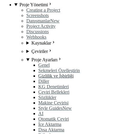
Proje Yönetimi
Creating a Project
Screenshots
Danışmanlar
New
Project Activity
Discussions
Webhooks
Kaynaklar
Çeviriler
Proje Ayarları
Genel
Sekmeleri Özelleştirin
Gizlilik ve İşbirliği
Diller
KG Denetimleri
Çeviri Bellekleri
Sözlükler
Makine Çevirisi
Style Guides
New
AI
Otomatik Çeviri
İçe Aktarma
Dışa Aktarma