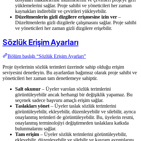
yüklemelerini sağlar. Proje sahibi ve yöneticileri her zaman
kaynakları indirebilir ve çevirileri yükleyebilir.
Düzeltmenlerin gizli dizgilere erişmesine izin ver
–
Düzeltmenlerin gizli dizgilerle çalışmasını sağlar. Proje sahibi
ve yöneticileri her zaman gizli dizgilere erişebilir.
Sözlük Erişim Ayarları
Bölüm başlığı “Sözlük Erişim Ayarları”
Proje üyelerinin sözlük terimleri üzerinde sahip olduğu erişim
seviyesini denetleyin. Bu ayarlardan bağımsız olarak proje sahibi ve
yöneticileri her zaman tam denetlemeye sahiptir.
Salt okunur
– Üyeler varolan sözlük terimlerini
görüntüleyebilir ancak herhangi bir değişiklik yapamaz. Bu
seçenek sadece başvuru amaçlı erişim sağlar.
Taslakları yönet
– Üyeler taslak sözlük terimlerini
görüntüleyebilir, ekleyebilir, düzenleyebilir ve silebilir, ayrıca
onaylanmış terimleri de görüntüleyebilir. Bu, üyelerin resmi,
onaylanmış terminolojiyi değiştirmeden taslaklara katkıda
bulunmalarını sağlar.
Tam erişim
– Üyeler sözlük terimlerini görüntüleyebilir,
ekleyebilir, düzenleyebilir ve silebilir ve kavram ayrıntılarını