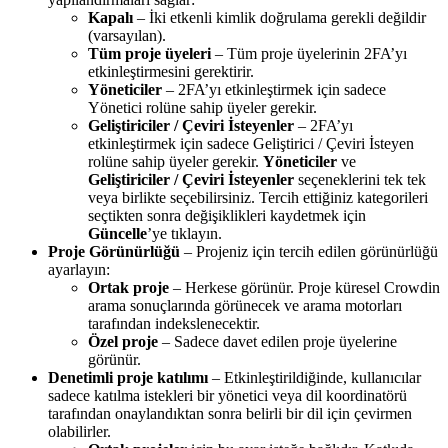
Kapalı
– İki etkenli kimlik doğrulama gerekli değildir
(varsayılan).
Tüm proje üyeleri
– Tüm proje üyelerinin 2FA’yı
etkinleştirmesini gerektirir.
Yöneticiler
– 2FA’yı etkinleştirmek için sadece
Yönetici rolüne sahip üyeler gerekir.
Geliştiriciler / Çeviri İsteyenler
– 2FA’yı
etkinleştirmek için sadece Geliştirici / Çeviri İsteyen
rolüne sahip üyeler gerekir.
Yöneticiler
ve
Geliştiriciler / Çeviri İsteyenler
seçeneklerini tek tek
veya birlikte seçebilirsiniz. Tercih ettiğiniz kategorileri
seçtikten sonra değişiklikleri kaydetmek için
Güncelle
’ye tıklayın.
Proje Görünürlüğü
– Projeniz için tercih edilen görünürlüğü
ayarlayın:
Ortak proje
– Herkese görünür. Proje küresel Crowdin
arama sonuçlarında görünecek ve arama motorları
tarafından indekslenecektir.
Özel proje
– Sadece davet edilen proje üyelerine
görünür.
Denetimli proje katılımı
– Etkinleştirildiğinde, kullanıcılar
sadece katılma istekleri bir yönetici veya dil koordinatörü
tarafından onaylandıktan sonra belirli bir dil için çevirmen
olabilirler.