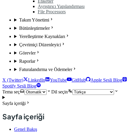
Etiketler
Ayrıştırıcı Yapılandırması
File Processors
Takım Yönetimi
Bütünleştirmeler
Yerelleştirme Kaynakları
Çevrimiçi Düzenleyici
Görevler
Raporlar
Faturalandırma ve Ödemeler
X (Twitter)
LinkedIn
YouTube
GitHub
Apple Sesli Blog
Spotify Sesli Blog
Tema seç
Dil seçin
Sayfa içeriği
Sayfa içeriği
Genel Bakış