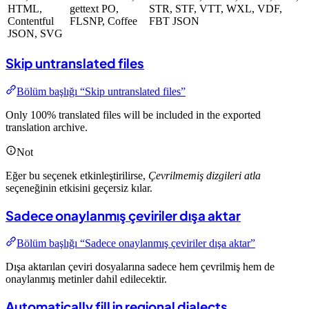
HTML,
gettext PO,
STR, STF, VTT, WXL, VDF,
Contentful
FLSNP, Coffee
FBT JSON
JSON, SVG
Skip untranslated files
Bölüm başlığı “Skip untranslated files”
Only 100% translated files will be included in the exported
translation archive.
Not
Eğer bu seçenek etkinleştirilirse,
Çevrilmemiş dizgileri atla
seçeneğinin etkisini geçersiz kılar.
Sadece onaylanmış çeviriler dışa aktar
Bölüm başlığı “Sadece onaylanmış çeviriler dışa aktar”
Dışa aktarılan çeviri dosyalarına sadece hem çevrilmiş hem de
onaylanmış metinler dahil edilecektir.
Automatically fill in regional dialects