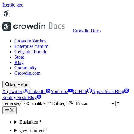
İçeriğe geç
Crowdin Docs
Crowdin Yardım
Enterprise Yardım
Geliştirici Portalı
Store
Blog
Community
Crowdin.com
Ara
Ctrl
K
X (Twitter)
LinkedIn
YouTube
GitHub
Apple Sesli Blog
Spotify Sesli Blog
Tema seç
Dil seçin
Başlarken
Çeviri Süreci