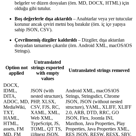
belgeler ve düzen dosyaları (örn. MD, DOCX, HTML) için
olduğu gibi tutulur.
Boş değerlerle dışa aktarıldı
– Anahtarlar veya yer tutucular
korunur ancak çeviri metni boş bırakılır (örn. iç içe yapıya
sahip JSON, CSV).
Çevrilmemiş dizgiler kaldırıldı
– Dizgiler, dışa aktarılan
dosyadan tamamen çıkarılır (örn. Android XML, macOS/iOS
Strings).
Untranslated
Option not
strings exported
Untranslated strings removed
applied
with empty
values
DOCX,
IDML,
JSON (with
Android XML, macOS/iOS
DITA,
nested structure),
Strings, Stringsdict, Chrome
ADOC, MD,
PHP, XLSX,
JSON, JSON (without nested
MediaWiki,
CSV, FJS, RC,
structure), YAML, XLIFF, XLIFF
TXT,
XAML, XML,
2.0, ARB, DTD, RRC, GO
HAML,
Web XML,
JSON, Flex, Joomla INI,
HTML,
TypeScript, JS,
Maxthon, Java Properties, Play
assets, FM
TOML, QT TS,
Properties, Java Properties XML,
MD, FM
i18next JSON,
RES JSON, RESW, RESX, SBV,