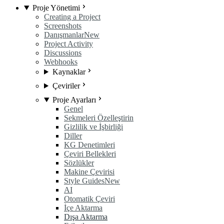
Proje Yönetimi
Creating a Project
Screenshots
Danışmanlar
New
Project Activity
Discussions
Webhooks
Kaynaklar
Çeviriler
Proje Ayarları
Genel
Sekmeleri Özelleştirin
Gizlilik ve İşbirliği
Diller
KG Denetimleri
Çeviri Bellekleri
Sözlükler
Makine Çevirisi
Style Guides
New
AI
Otomatik Çeviri
İçe Aktarma
Dışa Aktarma