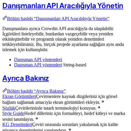
Danışmanları API Aracılığıyla Yönetin
Bölüm başlığı “Danışmanları API Aracılığıyla Yönetin”
Danışmanlara ayrıca Crowdin API aracılığıyla da ulaşılabilir.
İçgörüleri listeleyebilir, bunlardan vazgeçebilir veya yeniden
etkinleştirebilir ve programlı olarak yeniden denetimleri
tetikleyebilirsiniz. Bu, birçok projede ayarlama sağlığını aynı anda
izlemek için kullanışlıdır.
Danışman API yöntemleri
Danışman API yöntemleri
String-based
Ayrıca Bakınız
Bölüm başlığı “Ayrıca Bakınız”
Ekran Görüntüleri
Çevirmenlere kaynak dizgileriniz için görsel
bağlam sağlamak amacıyla ekran görüntüleri ekleyin.
Sözlük
Çevirilerinizde tutarlı terminolojiyi koruyun.
Style Guide
Hedef dilleriniz için formaliteyi, hedef kitleyi ve marka
sesini tanımlayın.
KG Denetimleri
Çeviri sırasında sorunları yakalamak için kalite
güvence denetimlerini yapılandırın.