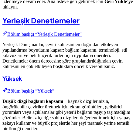
izlenmeye devam eder. Ana listeye geri getirmek için
Geri Yükle
’ye
tıklayın.
Yerleşik Denetlemeler
Bölüm başlığı “Yerleşik Denetlemeler”
Yerleşik Danışmanlar, çeviri kalitesini en doğrudan etkileyen
yapılandırma boyutlarını kapsar: bağlam kapsamı, terminoloji, stil
kılavuzları ve belirli içerik türleri için uygulama önerileri.
Denetlemeler önem derecesine göre gruplandırıldığından çeviri
kalitesini en çok etkileyen boşluklara öncelik verebilirsiniz.
Yüksek
Bölüm başlığı “Yüksek”
Düşük dizgi bağlamı kapsamı
– kaynak dizgilerinizin,
öngörülebilir çeviriler üretmek için ekran görüntüleri, geliştirici
yorumları veya açıklamalar gibi yeterli bağlamı taşıyıp taşımadığını
çözümler. Belirsiz içeriğe sahip dizgileri değerlendirmek için yapay
zekayı kullanır ve büyük projelerde her şeyi taramak yerine temsili
bir örneği denetler.