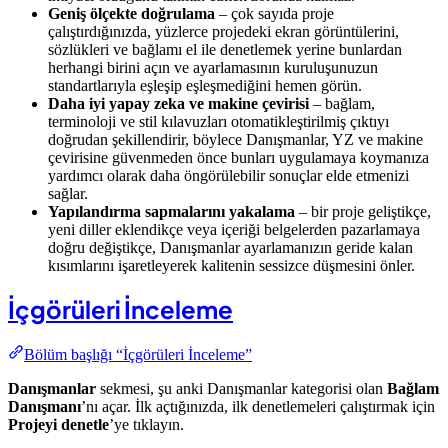
Geniş ölçekte doğrulama
– çok sayıda proje
çalıştırdığınızda, yüzlerce projedeki ekran görüntülerini,
sözlükleri ve bağlamı el ile denetlemek yerine bunlardan
herhangi birini açın ve ayarlamasının kuruluşunuzun
standartlarıyla eşleşip eşleşmediğini hemen görün.
Daha iyi yapay zeka ve makine çevirisi
– bağlam,
terminoloji ve stil kılavuzları otomatikleştirilmiş çıktıyı
doğrudan şekillendirir, böylece Danışmanlar, YZ ve makine
çevirisine güvenmeden önce bunları uygulamaya koymanıza
yardımcı olarak daha öngörülebilir sonuçlar elde etmenizi
sağlar.
Yapılandırma sapmalarını yakalama
– bir proje geliştikçe,
yeni diller eklendikçe veya içeriği belgelerden pazarlamaya
doğru değiştikçe, Danışmanlar ayarlamanızın geride kalan
kısımlarını işaretleyerek kalitenin sessizce düşmesini önler.
İçgörüleri İnceleme
Bölüm başlığı “İçgörüleri İnceleme”
Danışmanlar
sekmesi, şu anki Danışmanlar kategorisi olan
Bağlam
Danışmanı
’nı açar. İlk açtığınızda, ilk denetlemeleri çalıştırmak için
Projeyi denetle
’ye tıklayın.