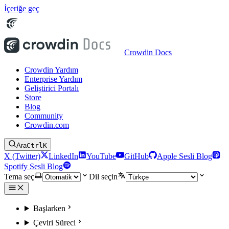
İçeriğe geç
Crowdin Docs
Crowdin Yardım
Enterprise Yardım
Geliştirici Portalı
Store
Blog
Community
Crowdin.com
Ara
Ctrl
K
X (Twitter)
LinkedIn
YouTube
GitHub
Apple Sesli Blog
Spotify Sesli Blog
Tema seç
Dil seçin
Başlarken
Çeviri Süreci