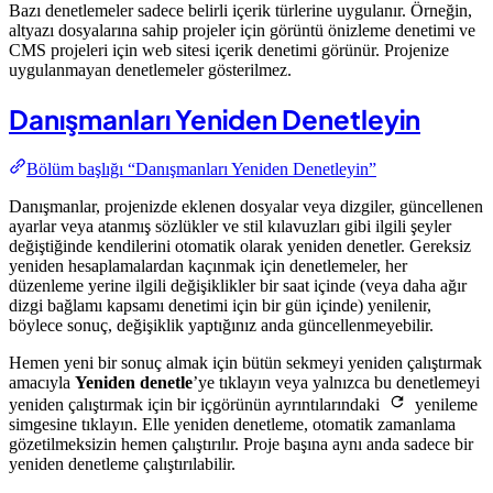
Bazı denetlemeler sadece belirli içerik türlerine uygulanır. Örneğin,
altyazı dosyalarına sahip projeler için görüntü önizleme denetimi ve
CMS projeleri için web sitesi içerik denetimi görünür. Projenize
uygulanmayan denetlemeler gösterilmez.
Danışmanları Yeniden Denetleyin
Bölüm başlığı “Danışmanları Yeniden Denetleyin”
Danışmanlar, projenizde eklenen dosyalar veya dizgiler, güncellenen
ayarlar veya atanmış sözlükler ve stil kılavuzları gibi ilgili şeyler
değiştiğinde kendilerini otomatik olarak yeniden denetler. Gereksiz
yeniden hesaplamalardan kaçınmak için denetlemeler, her
düzenleme yerine ilgili değişiklikler bir saat içinde (veya daha ağır
dizgi bağlamı kapsamı denetimi için bir gün içinde) yenilenir,
böylece sonuç, değişiklik yaptığınız anda güncellenmeyebilir.
Hemen yeni bir sonuç almak için bütün sekmeyi yeniden çalıştırmak
amacıyla
Yeniden denetle
’ye tıklayın veya yalnızca bu denetlemeyi
yeniden çalıştırmak için bir içgörünün ayrıntılarındaki
yenileme
simgesine tıklayın. Elle yeniden denetleme, otomatik zamanlama
gözetilmeksizin hemen çalıştırılır. Proje başına aynı anda sadece bir
yeniden denetleme çalıştırılabilir.