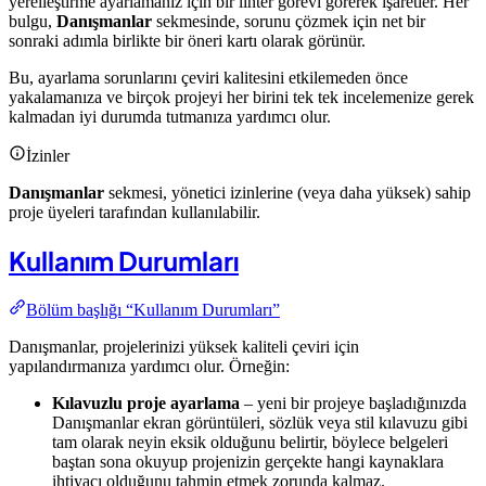
yerelleştirme ayarlamanız için bir linter görevi görerek işaretler. Her
bulgu,
Danışmanlar
sekmesinde, sorunu çözmek için net bir
sonraki adımla birlikte bir öneri kartı olarak görünür.
Bu, ayarlama sorunlarını çeviri kalitesini etkilemeden önce
yakalamanıza ve birçok projeyi her birini tek tek incelemenize gerek
kalmadan iyi durumda tutmanıza yardımcı olur.
İzinler
Danışmanlar
sekmesi, yönetici izinlerine (veya daha yüksek) sahip
proje üyeleri tarafından kullanılabilir.
Kullanım Durumları
Bölüm başlığı “Kullanım Durumları”
Danışmanlar, projelerinizi yüksek kaliteli çeviri için
yapılandırmanıza yardımcı olur. Örneğin:
Kılavuzlu proje ayarlama
– yeni bir projeye başladığınızda
Danışmanlar ekran görüntüleri, sözlük veya stil kılavuzu gibi
tam olarak neyin eksik olduğunu belirtir, böylece belgeleri
baştan sona okuyup projenizin gerçekte hangi kaynaklara
ihtiyacı olduğunu tahmin etmek zorunda kalmaz.