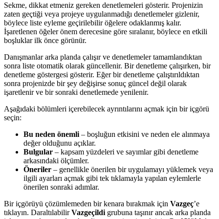
Sekme, dikkat etmeniz gereken denetlemeleri gösterir. Projenizin
zaten geçtiği veya projeye uygulanmadığı denetlemeler gizlenir,
böylece liste eyleme geçirilebilir öğelere odaklanmış kalır.
İşaretlenen öğeler önem derecesine göre sıralanır, böylece en etkili
boşluklar ilk önce görünür.
Danışmanlar arka planda çalışır ve denetlemeler tamamlandıktan
sonra liste otomatik olarak güncellenir. Bir denetleme çalışırken, bir
denetleme göstergesi gösterir. Eğer bir denetleme çalıştırıldıktan
sonra projenizde bir şey değişirse sonuç güncel değil olarak
işaretlenir ve bir sonraki denetlemede yenilenir.
Aşağıdaki bölümleri içerebilecek ayrıntılarını açmak için bir içgörü
seçin:
Bu neden önemli
– boşluğun etkisini ve neden ele alınmaya
değer olduğunu açıklar.
Bulgular
– kapsam yüzdeleri ve sayımlar gibi denetleme
arkasındaki ölçümler.
Öneriler
– genellikle önerilen bir uygulamayı yüklemek veya
ilgili ayarları açmak gibi tek tıklamayla yapılan eylemlerle
önerilen sonraki adımlar.
Bir içgörüyü çözümlemeden bir kenara bırakmak için
Vazgeç
’e
tıklayın. Daraltılabilir
Vazgeçildi
grubuna taşınır ancak arka planda