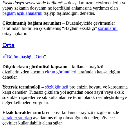
Eksik dosya seviyesinde bağlam
* – dosyalarınızın, çevirmenlerin ve
yapay zekanın dosyanın ne içerdiğini anlamasına yardımcı olan
bağlam açıklamalarını
taşıyıp taşımadığını denetler.
Çözülmemiş bağlam sorunları
– Düzenleyicide çevirmenler
tarafından bildirilen çözülmemiş “Bağlam eksikliği”
sorunlarını
ortaya çıkarır.
Orta
Bölüm başlığı “Orta”
Düşük ekran görüntüsü kapsamı
– kullanıcı arayüzü
dizgilerinizden kaçının
ekran görüntüleri
tarafından kapsandığını
denetler.
Yetersiz terminoloji
–
sözlüğünüzü
projenizin boyutu ve kapsamına
karşı denetler. Tutarsız çıktılara yol açmadan önce zayıf veya eksik
sözlükleri işaretler ve sık kullanılan ve terim olarak resmileştirilmeye
değer kelimeleri vurgular.
Eksik karakter sınırları
– kısa kullanıcı arayüzü dizgilerinizde
karakter sınırları
ayarlanmış olup olmadığını denetler, böylece
çeviriler kullanılabilir alana sığar.