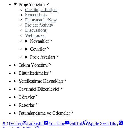
Proje Yönetimi
Creating a Project
Screenshots
Danışmanlar
New
Project Activity
Discussions
Webhooks
Kaynaklar
Çeviriler
Proje Ayarları
Takım Yönetimi
Bütünleştirmeler
Yerelleştirme Kaynakları
Çevrimiçi Düzenleyici
Görevler
Raporlar
Faturalandırma ve Ödemeler
X (Twitter)
LinkedIn
YouTube
GitHub
Apple Sesli Blog