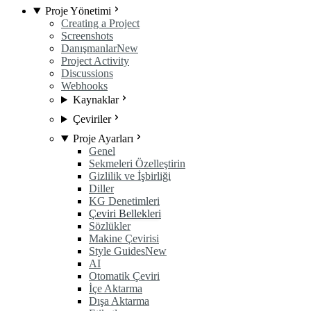
Proje Yönetimi
Creating a Project
Screenshots
Danışmanlar
New
Project Activity
Discussions
Webhooks
Kaynaklar
Çeviriler
Proje Ayarları
Genel
Sekmeleri Özelleştirin
Gizlilik ve İşbirliği
Diller
KG Denetimleri
Çeviri Bellekleri
Sözlükler
Makine Çevirisi
Style Guides
New
AI
Otomatik Çeviri
İçe Aktarma
Dışa Aktarma