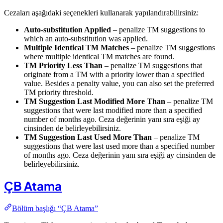
Cezaları aşağıdaki seçenekleri kullanarak yapılandırabilirsiniz:
Auto-substitution Applied
– penalize TM suggestions to
which an auto-substitution was applied.
Multiple Identical TM Matches
– penalize TM suggestions
where multiple identical TM matches are found.
TM Priority Less Than
– penalize TM suggestions that
originate from a TM with a priority lower than a specified
value. Besides a penalty value, you can also set the preferred
TM priority threshold.
TM Suggestion Last Modified More Than
– penalize TM
suggestions that were last modified more than a specified
number of months ago. Ceza değerinin yanı sıra eşiği ay
cinsinden de belirleyebilirsiniz.
TM Suggestion Last Used More Than
– penalize TM
suggestions that were last used more than a specified number
of months ago. Ceza değerinin yanı sıra eşiği ay cinsinden de
belirleyebilirsiniz.
ÇB Atama
Bölüm başlığı “ÇB Atama”