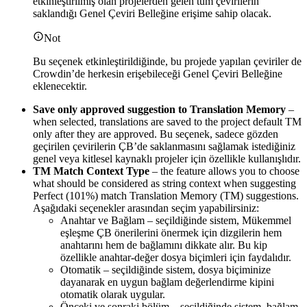
etkinleştirilmiş olan projelerden gelen tüm çevirilerin
saklandığı Genel Çeviri Belleğine erişime sahip olacak.
Not
Bu seçenek etkinleştirildiğinde, bu projede yapılan çeviriler de
Crowdin’de herkesin erişebileceği Genel Çeviri Belleğine
eklenecektir.
Save only approved suggestion to Translation Memory
–
when selected, translations are saved to the project default TM
only after they are approved. Bu seçenek, sadece gözden
geçirilen çevirilerin ÇB’de saklanmasını sağlamak istediğiniz
genel veya kitlesel kaynaklı projeler için özellikle kullanışlıdır.
TM Match Context Type
– the feature allows you to choose
what should be considered as string context when suggesting
Perfect (101%) match Translation Memory (TM) suggestions.
Aşağıdaki seçenekler arasından seçim yapabilirsiniz:
Anahtar ve Bağlam – seçildiğinde sistem, Mükemmel
eşleşme ÇB önerilerini önermek için dizgilerin hem
anahtarını hem de bağlamını dikkate alır. Bu kip
özellikle anahtar-değer dosya biçimleri için faydalıdır.
Otomatik – seçildiğinde sistem, dosya biçiminize
dayanarak en uygun bağlam değerlendirme kipini
otomatik olarak uygular.
Önceki ve sonraki bölüm – seçildiğinde sistem, bağlam