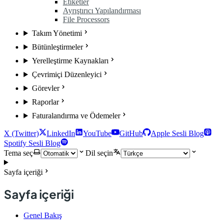
Etiketler
Ayrıştırıcı Yapılandırması
File Processors
Takım Yönetimi
Bütünleştirmeler
Yerelleştirme Kaynakları
Çevrimiçi Düzenleyici
Görevler
Raporlar
Faturalandırma ve Ödemeler
X (Twitter)
LinkedIn
YouTube
GitHub
Apple Sesli Blog
Spotify Sesli Blog
Tema seç
Dil seçin
Sayfa içeriği
Sayfa içeriği
Genel Bakış