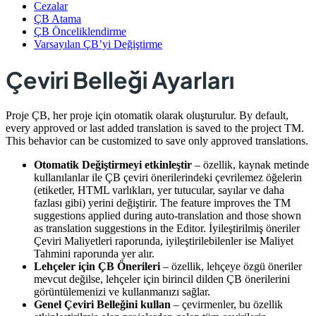
Cezalar
ÇB Atama
ÇB Önceliklendirme
Varsayılan ÇB’yi Değiştirme
Çeviri Belleği Ayarları
Proje ÇB, her proje için otomatik olarak oluşturulur. By default,
every approved or last added translation is saved to the project TM.
This behavior can be customized to save only approved translations.
Otomatik Değiştirmeyi etkinleştir
– özellik, kaynak metinde
kullanılanlar ile ÇB çeviri önerilerindeki çevrilemez öğelerin
(etiketler, HTML varlıkları, yer tutucular, sayılar ve daha
fazlası gibi) yerini değiştirir. The feature improves the TM
suggestions applied during auto-translation and those shown
as translation suggestions in the Editor. İyileştirilmiş öneriler
Çeviri Maliyetleri raporunda, iyileştirilebilenler ise Maliyet
Tahmini raporunda yer alır.
Lehçeler için ÇB Önerileri
– özellik, lehçeye özgü öneriler
mevcut değilse, lehçeler için birincil dilden ÇB önerilerini
görüntülemenizi ve kullanmanızı sağlar.
Genel Çeviri Belleğini kullan
– çevirmenler, bu özellik