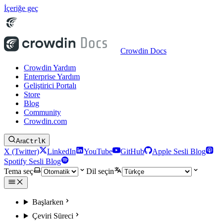
İçeriğe geç
Crowdin Docs
Crowdin Yardım
Enterprise Yardım
Geliştirici Portalı
Store
Blog
Community
Crowdin.com
Ara
Ctrl
K
X (Twitter)
LinkedIn
YouTube
GitHub
Apple Sesli Blog
Spotify Sesli Blog
Tema seç
Dil seçin
Başlarken
Çeviri Süreci