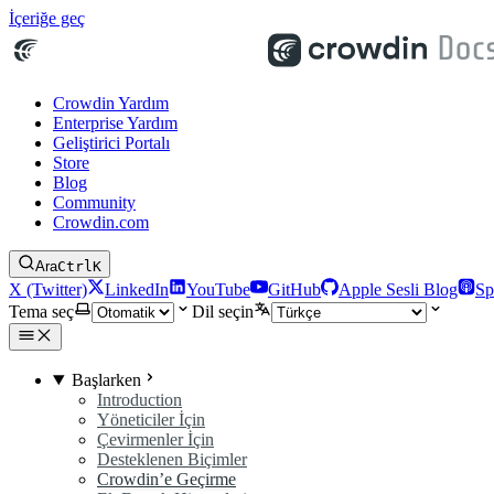
İçeriğe geç
Crowdin Yardım
Enterprise Yardım
Geliştirici Portalı
Store
Blog
Community
Crowdin.com
Ara
Ctrl
K
X (Twitter)
LinkedIn
YouTube
GitHub
Apple Sesli Blog
Sp
Tema seç
Dil seçin
Başlarken
Introduction
Yöneticiler İçin
Çevirmenler İçin
Desteklenen Biçimler
Crowdin’e Geçirme