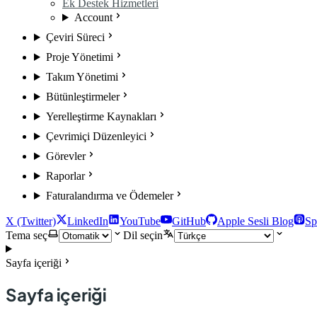
Ek Destek Hizmetleri
Account
Çeviri Süreci
Proje Yönetimi
Takım Yönetimi
Bütünleştirmeler
Yerelleştirme Kaynakları
Çevrimiçi Düzenleyici
Görevler
Raporlar
Faturalandırma ve Ödemeler
X (Twitter)
LinkedIn
YouTube
GitHub
Apple Sesli Blog
Sp
Tema seç
Dil seçin
Sayfa içeriği
Sayfa içeriği