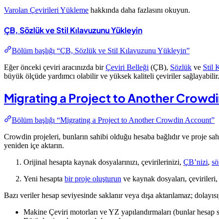
Varolan Çevirileri Yükleme
hakkında daha fazlasını okuyun.
ÇB, Sözlük ve Stil Kılavuzunu Yükleyin
Bölüm başlığı “ÇB, Sözlük ve Stil Kılavuzunu Yükleyin”
Eğer önceki çeviri aracınızda bir
Çeviri Belleği
(ÇB),
Sözlük
ve
Stil 
büyük ölçüde yardımcı olabilir ve yüksek kaliteli çeviriler sağlayabilir
Migrating a Project to Another Crowd
Bölüm başlığı “Migrating a Project to Another Crowdin Account”
Crowdin projeleri, bunların sahibi olduğu hesaba bağlıdır ve proje sahi
yeniden içe aktarın.
Orijinal hesapta kaynak dosyalarınızı, çevirilerinizi,
ÇB’nizi
,
sö
Yeni hesapta
bir proje oluşturun
ve kaynak dosyaları, çevirileri,
Bazı veriler hesap seviyesinde saklanır veya dışa aktarılamaz; dolayıs
Makine Çeviri motorları ve YZ yapılandırmaları (bunlar hesap s