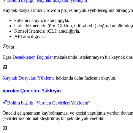
Bölüm başlığı “Kaynak dosyaları yükleyin”
Kaynak dosyalarınızı Crowdin projesine yükleyebileceğiniz birkaç yol 
kullanıcı arayüzü aracılığıyla.
harici hizmetlerle (örn. GitHub, GitLab vb.) doğrudan bütünleşt
Konsol İstemcisi (CLI) aracılığıyla.
API aracılığıyla.
Not
Eğer
Desteklenen Biçimler
makalesinde listelenmeyen bir kaynak dosya b
Kaynak Dosyaları Yükleme
hakkında daha fazlasını okuyun.
Varolan Çevirileri Yükleyin
Bölüm başlığı “Varolan Çevirileri Yükleyin”
Önceki çalışmanızın kaybolmaması ve geçişi yaptığınız yerden devam e
çevirileriniz otomatikleştirilmiş bir şekilde yüklenebilir.