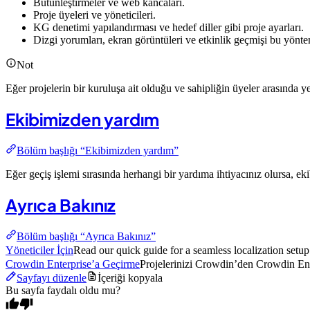
Bütünleştirmeler ve web kancaları.
Proje üyeleri ve yöneticileri.
KG denetimi yapılandırması ve hedef diller gibi proje ayarları.
Dizgi yorumları, ekran görüntüleri ve etkinlik geçmişi bu yönt
Not
Eğer projelerin bir kuruluşa ait olduğu ve sahipliğin üyeler arasında y
Ekibimizden yardım
Bölüm başlığı “Ekibimizden yardım”
Eğer geçiş işlemi sırasında herhangi bir yardıma ihtiyacınız olursa, e
Ayrıca Bakınız
Bölüm başlığı “Ayrıca Bakınız”
Yöneticiler İçin
Read our quick guide for a seamless localization setup
Crowdin Enterprise’a Geçirme
Projelerinizi Crowdin’den Crowdin Ente
Sayfayı düzenle
İçeriği kopyala
Bu sayfa faydalı oldu mu?