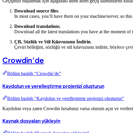
Geçişinizi başlatmak için aşağıdaki adım adım geçiş talimatlarını kullan
Download source files
.
In most cases, you’ll have them on your machine/server, so this 
Download translations
.
Download all the latest translations you have at the moment of t
ÇB, Sözlük ve Stil Kılavuzunu İndirin
.
Çeviri belleğini, sözlüğü ve stil kılavuzunu indirin, böylece çe
Crowdin’de
Bölüm başlığı “Crowdin’de”
Kaydolun ve yerelleştirme projenizi oluşturun
Bölüm başlığı “Kaydolun ve yerelleştirme projenizi oluşturun”
Kaydolun veya zaten Crowdin hesabınız varsa oturum açın ve verileri
Kaynak dosyaları yükleyin