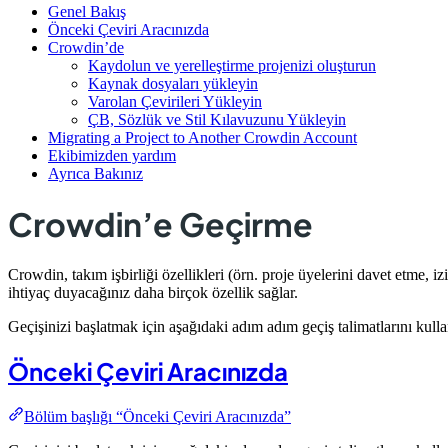
Genel Bakış
Önceki Çeviri Aracınızda
Crowdin’de
Kaydolun ve yerelleştirme projenizi oluşturun
Kaynak dosyaları yükleyin
Varolan Çevirileri Yükleyin
ÇB, Sözlük ve Stil Kılavuzunu Yükleyin
Migrating a Project to Another Crowdin Account
Ekibimizden yardım
Ayrıca Bakınız
Crowdin’e Geçirme
Crowdin, takım işbirliği özellikleri (örn. proje üyelerini davet etme, izi
ihtiyaç duyacağınız daha birçok özellik sağlar.
Geçişinizi başlatmak için aşağıdaki adım adım geçiş talimatlarını kullan
Önceki Çeviri Aracınızda
Bölüm başlığı “Önceki Çeviri Aracınızda”