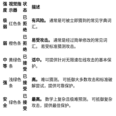
强
视觉指
状
描述
度
示器
态
已
极
有风险。
通常是可被立即猜到的常见字典词
红色条
拒
弱
汇。
绝
已
易受攻击。
通常是经过简单修改的常见词
弱
橙色条
拒
汇。 易受标准猜测攻击。
绝
已
中
黄绿色
适中。
可提供针对无限速在线攻击的基本保
接
等
条
护。
受
已
浅绿色
高。
难以猜测。 可抵御大多数攻击和标准破
强
接
条
解尝试，提供可靠保护。
受
已
安
最高。
数学上复杂且极难预测。 可抵御复杂
绿色条
接
全
攻击，提供最佳保护。
受