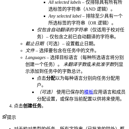
All selected labels
– 仅排除具有所有所
选标签的字符串（AND 逻辑）。
Any selected label
– 排除至少具有一个
所选标签的字符串（OR 逻辑）。
仅包含自动翻译的字符串
（仅适用于校对任
务）– 仅包含之前已自动翻译的字符串。
截止日期
（可选）– 设置截止日期。
文件
– 选择要包含在任务中的文件。
Languages
– 选择目标语言（每种所选语言将分别
创建一个任务）。
未翻译字数
或
未批准字数
列显
示添加到任务中的字数总计。
点击
分配
以为每种语言分别向任务分配用
户。
（可选）
使用已保存的
模板
应用语言和成员
分配设置，或保存当前配置以供将来使用。
点击
创建任务
。
提示
对于校对类型的任务，所有字符串（已批准的除外）都