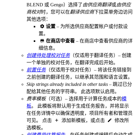
BLEND 或 Gengo）选择了
由供应商翻译
或
由供应
商校对
时，您可以在
翻译供应商
下拉菜单旁边访问
其他选项：
设置
– 为所选供应商配置帐户或付款设
置。
在商店中查看
– 在商店中查看供应商的详
细信息。
创建待处理校对任务
（仅适用于翻译任务）– 创建
一个单独的校对任务，在翻译完成后开始。
前置任务
（仅适用于校对任务）– 将该任务链接到
之前创建的翻译任务，以继承其范围和语言设置。
Skip strings already included in other tasks
– 跳过已分
配给其他任务的字符串。 此选项默认启用。
费率模板
（可选）– 选择用于计算任务成本的
模
板
。 此模板将默认用于生成任务报告，并将显示
在任务详情中以确保透明度，项目所有者和管理员
可见。 点击
添加新模板，或点击
修改所
选模板。
创建费用估算报告
– 在任务创建或编辑后自动生成