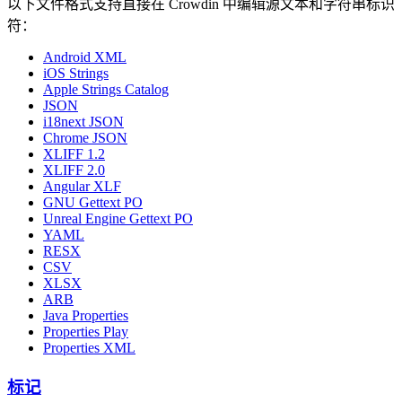
以下文件格式支持直接在 Crowdin 中编辑源文本和字符串标识
符：
Android XML
iOS Strings
Apple Strings Catalog
JSON
i18next JSON
Chrome JSON
XLIFF 1.2
XLIFF 2.0
Angular XLF
GNU Gettext PO
Unreal Engine Gettext PO
YAML
RESX
CSV
XLSX
ARB
Java Properties
Properties Play
Properties XML
标记