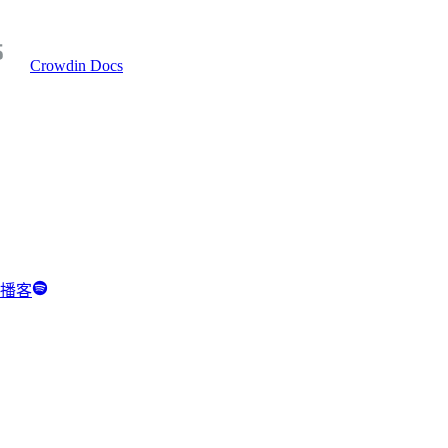
Crowdin Docs
y 播客