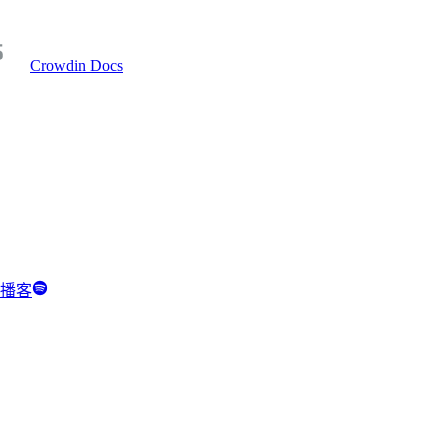
Crowdin Docs
y 播客