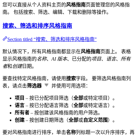
您可以直接从个人资料主页的
风格指南
页面管理您的风格指
南。 包括搜索、筛选、编辑、下载和删除等操作。
搜索、筛选和排序风格指南
Section titled “搜索、筛选和排序风格指南”
默认情况下，所有风格指南都显示在
风格指南
页面上。 表格
显示风格指南的
名称
、
AI 版本
、已分配的
项目
、
语言
、
所有
者
和
创建
日期。
要查找特定风格指南，请使用
搜索
字段。 要筛选风格指南列
表，请点击
筛选器
并使用可用选项：
项目
– 按已分配项目筛选（
全部
或特定项目）。
语言
– 按已分配语言筛选（
全部
或特定语言）。
所有者
– 按创建该风格指南的用户筛选。
创建
– 按创建日期筛选（
全部
或
自定义范围
）。
要对风格指南进行排序，单击
名称
列标题一次以升序排序，再