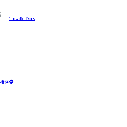
Crowdin Docs
y 播客