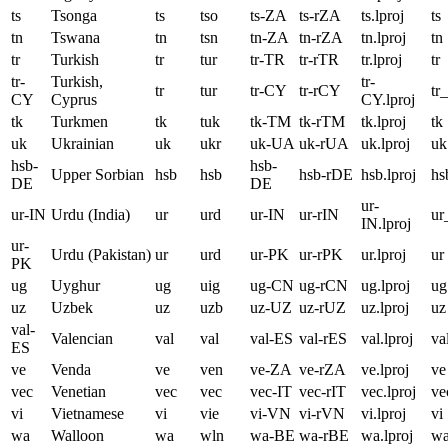
ts
Tsonga
ts
tso
ts-ZA
ts-rZA
ts.lproj
ts
tn
Tswana
tn
tsn
tn-ZA
tn-rZA
tn.lproj
tn
tr
Turkish
tr
tur
tr-TR
tr-rTR
tr.lproj
tr
tr-
Turkish,
tr-
tr
tur
tr-CY
tr-rCY
tr
CY
Cyprus
CY.lproj
tk
Turkmen
tk
tuk
tk-TM
tk-rTM
tk.lproj
tk
uk
Ukrainian
uk
ukr
uk-UA
uk-rUA
uk.lproj
uk
hsb-
hsb-
Upper Sorbian
hsb
hsb
hsb-rDE
hsb.lproj
hs
DE
DE
ur-
ur-IN
Urdu (India)
ur
urd
ur-IN
ur-rIN
ur
IN.lproj
ur-
Urdu (Pakistan)
ur
urd
ur-PK
ur-rPK
ur.lproj
ur
PK
ug
Uyghur
ug
uig
ug-CN
ug-rCN
ug.lproj
ug
uz
Uzbek
uz
uzb
uz-UZ
uz-rUZ
uz.lproj
uz
val-
Valencian
val
val
val-ES
val-rES
val.lproj
va
ES
ve
Venda
ve
ven
ve-ZA
ve-rZA
ve.lproj
ve
vec
Venetian
vec
vec
vec-IT
vec-rIT
vec.lproj
ve
vi
Vietnamese
vi
vie
vi-VN
vi-rVN
vi.lproj
vi
wa
Walloon
wa
wln
wa-BE
wa-rBE
wa.lproj
w