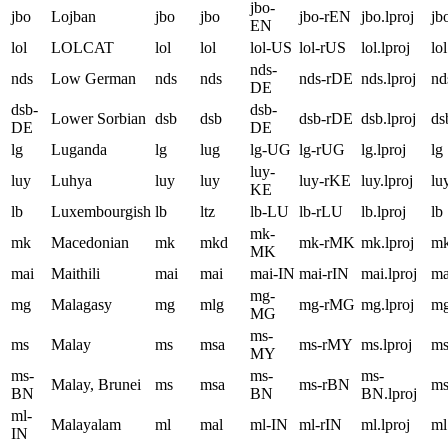
jbo-
jbo
Lojban
jbo
jbo
jbo-rEN
jbo.lproj
jb
EN
lol
LOLCAT
lol
lol
lol-US
lol-rUS
lol.lproj
lol
nds-
nds
Low German
nds
nds
nds-rDE
nds.lproj
nd
DE
dsb-
dsb-
Lower Sorbian
dsb
dsb
dsb-rDE
dsb.lproj
ds
DE
DE
lg
Luganda
lg
lug
lg-UG
lg-rUG
lg.lproj
lg
luy-
luy
Luhya
luy
luy
luy-rKE
luy.lproj
lu
KE
lb
Luxembourgish
lb
ltz
lb-LU
lb-rLU
lb.lproj
lb
mk-
mk
Macedonian
mk
mkd
mk-rMK
mk.lproj
m
MK
mai
Maithili
mai
mai
mai-IN
mai-rIN
mai.lproj
ma
mg-
mg
Malagasy
mg
mlg
mg-rMG
mg.lproj
m
MG
ms-
ms
Malay
ms
msa
ms-rMY
ms.lproj
m
MY
ms-
ms-
ms-
Malay, Brunei
ms
msa
ms-rBN
m
BN
BN
BN.lproj
ml-
Malayalam
ml
mal
ml-IN
ml-rIN
ml.lproj
ml
IN