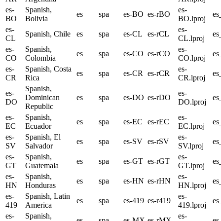
es-
Spanish,
es-
es
spa
es-BO
es-rBO
e
BO
Bolivia
BO.lproj
es-
es-
Spanish, Chile
es
spa
es-CL
es-rCL
es
CL
CL.lproj
es-
Spanish,
es-
es
spa
es-CO
es-rCO
e
CO
Colombia
CO.lproj
es-
Spanish, Costa
es-
es
spa
es-CR
es-rCR
e
CR
Rica
CR.lproj
Spanish,
es-
es-
Dominican
es
spa
es-DO
es-rDO
e
DO
DO.lproj
Republic
es-
Spanish,
es-
es
spa
es-EC
es-rEC
es
EC
Ecuador
EC.lproj
es-
Spanish, El
es-
es
spa
es-SV
es-rSV
es
SV
Salvador
SV.lproj
es-
Spanish,
es-
es
spa
es-GT
es-rGT
e
GT
Guatemala
GT.lproj
es-
Spanish,
es-
es
spa
es-HN
es-rHN
e
HN
Honduras
HN.lproj
es-
Spanish, Latin
es-
es
spa
es-419
es-r419
es
419
America
419.lproj
es-
Spanish,
es-
es
spa
es-MX
es-rMX
e