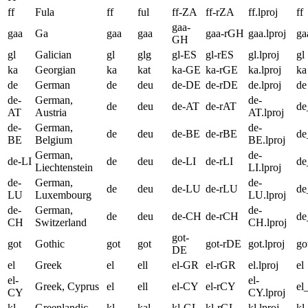
ff
Fula
ff
ful
ff-ZA
ff-rZA
ff.lproj
ff
gaa-
gaa
Ga
gaa
gaa
gaa-rGH
gaa.lproj
ga
GH
gl
Galician
gl
glg
gl-ES
gl-rES
gl.lproj
gl
ka
Georgian
ka
kat
ka-GE
ka-rGE
ka.lproj
ka
de
German
de
deu
de-DE
de-rDE
de.lproj
de
de-
German,
de-
de
deu
de-AT
de-rAT
d
AT
Austria
AT.lproj
de-
German,
de-
de
deu
de-BE
de-rBE
d
BE
Belgium
BE.lproj
German,
de-
de-LI
de
deu
de-LI
de-rLI
de
Liechtenstein
LI.lproj
de-
German,
de-
de
deu
de-LU
de-rLU
d
LU
Luxembourg
LU.lproj
de-
German,
de-
de
deu
de-CH
de-rCH
d
CH
Switzerland
CH.lproj
got-
got
Gothic
got
got
got-rDE
got.lproj
go
DE
el
Greek
el
ell
el-GR
el-rGR
el.lproj
el
el-
el-
Greek, Cyprus
el
ell
el-CY
el-rCY
el
CY
CY.lproj
kl
Greenlandic
kl
kal
kl-GL
kl-rGL
kl.lproj
kl