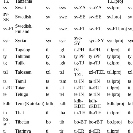
TZ
Tanzania
TZ.lproj
ss
Swati
ss
ssw
ss-ZA
ss-rZA
ss.lproj
ss
sv-
Swedish
sv
swe
sv-SE
sv-rSE
sv.lproj
sv
SE
Swedish,
sv-FI
sv
swe
sv-FI
sv-rFI
sv-FI.lproj
sv
Finland
syc-
syc
Syriac
syc
syc
syc-rSY
syc.lproj
sy
SY
tl
Tagalog
tl
tgl
tl-PH
tl-rPH
tl.lproj
tl
ty
Tahitian
ty
tah
ty-PF
ty-rPF
ty.lproj
ty
tg
Tajik
tg
tgk
tg-TJ
tg-rTJ
tg.lproj
tg
tzl-
tzl
Talossan
tzl
tzl
tzl-rTZL
tzl.lproj
tzl
TZL
ta
Tamil
ta
tam
ta-IN
ta-rIN
ta.lproj
ta
tt-RU
Tatar
tt
tat
tt-RU
tt-rRU
tt.lproj
tt
te
Telugu
te
tel
te-IN
te-rIN
te.lproj
te
kdh-
kdh-
kdh
Tem (Kotokoli)
kdh
kdh
kdh.lproj
kd
KDH
rKDH
th
Thai
th
tha
th-TH
th-rTH
th.lproj
th
bo-
Tibetan
bo
tib
bo-BT
bo-rBT
bo.lproj
bo
BT
ti
Tigrinya
ti
tir
ti-ER
ti-rER
ti.lproj
ti