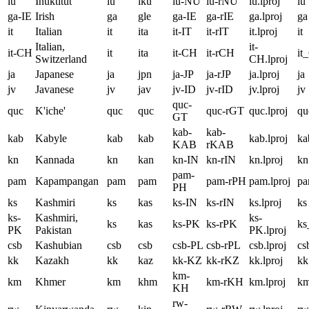
iu
Inuktitut
iu
iku
iu-NU
iu-rNU
iu.lproj
iu
ga-IE
Irish
ga
gle
ga-IE
ga-rIE
ga.lproj
ga
it
Italian
it
ita
it-IT
it-rIT
it.lproj
it
Italian,
it-
it-CH
it
ita
it-CH
it-rCH
it
Switzerland
CH.lproj
ja
Japanese
ja
jpn
ja-JP
ja-rJP
ja.lproj
ja
jv
Javanese
jv
jav
jv-ID
jv-rID
jv.lproj
jv
quc-
quc
K'iche'
quc
quc
quc-rGT
quc.lproj
qu
GT
kab-
kab-
kab
Kabyle
kab
kab
kab.lproj
ka
KAB
rKAB
kn
Kannada
kn
kan
kn-IN
kn-rIN
kn.lproj
kn
pam-
pam
Kapampangan
pam
pam
pam-rPH
pam.lproj
p
PH
ks
Kashmiri
ks
kas
ks-IN
ks-rIN
ks.lproj
ks
ks-
Kashmiri,
ks-
ks
kas
ks-PK
ks-rPK
k
PK
Pakistan
PK.lproj
csb
Kashubian
csb
csb
csb-PL
csb-rPL
csb.lproj
cs
kk
Kazakh
kk
kaz
kk-KZ
kk-rKZ
kk.lproj
kk
km-
km
Khmer
km
khm
km-rKH
km.lproj
k
KH
rw-