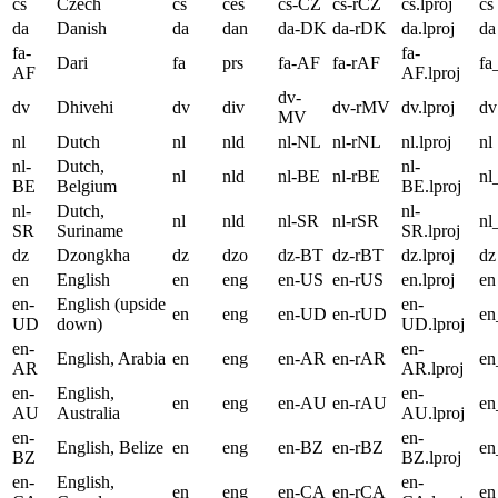
cs
Czech
cs
ces
cs-CZ
cs-rCZ
cs.lproj
cs
da
Danish
da
dan
da-DK
da-rDK
da.lproj
da
fa-
fa-
Dari
fa
prs
fa-AF
fa-rAF
fa
AF
AF.lproj
dv-
dv
Dhivehi
dv
div
dv-rMV
dv.lproj
dv
MV
nl
Dutch
nl
nld
nl-NL
nl-rNL
nl.lproj
nl
nl-
Dutch,
nl-
nl
nld
nl-BE
nl-rBE
nl
BE
Belgium
BE.lproj
nl-
Dutch,
nl-
nl
nld
nl-SR
nl-rSR
nl
SR
Suriname
SR.lproj
dz
Dzongkha
dz
dzo
dz-BT
dz-rBT
dz.lproj
dz
en
English
en
eng
en-US
en-rUS
en.lproj
en
en-
English (upside
en-
en
eng
en-UD
en-rUD
e
UD
down)
UD.lproj
en-
en-
English, Arabia
en
eng
en-AR
en-rAR
e
AR
AR.lproj
en-
English,
en-
en
eng
en-AU
en-rAU
e
AU
Australia
AU.lproj
en-
en-
English, Belize
en
eng
en-BZ
en-rBZ
e
BZ
BZ.lproj
en-
English,
en-
en
eng
en-CA
en-rCA
e