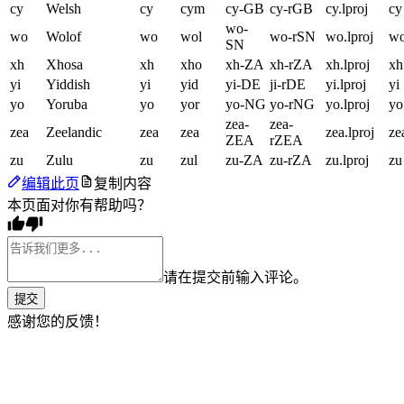
cy
Welsh
cy
cym
cy-GB
cy-rGB
cy.lproj
cy
wo-
wo
Wolof
wo
wol
wo-rSN
wo.lproj
w
SN
xh
Xhosa
xh
xho
xh-ZA
xh-rZA
xh.lproj
xh
yi
Yiddish
yi
yid
yi-DE
ji-rDE
yi.lproj
yi
yo
Yoruba
yo
yor
yo-NG
yo-rNG
yo.lproj
yo
zea-
zea-
zea
Zeelandic
zea
zea
zea.lproj
ze
ZEA
rZEA
zu
Zulu
zu
zul
zu-ZA
zu-rZA
zu.lproj
zu
编辑此页
复制内容
本页面对你有帮助吗？
请在提交前输入评论。
提交
感谢您的反馈！