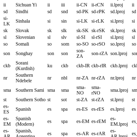
ii
Sichuan Yi
ii
iii
ii-CN
ii-rCN
ii.lproj
ii
sd
Sindhi
sd
snd
sd-PK
sd-rPK
sd.lproj
sd
si-
Sinhala
si
sin
si-LK
si-rLK
si.lproj
si
LK
sk
Slovak
sk
slk
sk-SK
sk-rSK
sk.lproj
sk
sl
Slovenian
sl
slv
sl-SI
sl-rSI
sl.lproj
sl
so
Somali
so
som
so-SO
so-rSO
so.lproj
so
son-
son
Songhay
son
son
son-rZA
son.lproj
so
ZA
Sorani
ckb
ku
ckb
ckb-IR
ckb-rIR
ckb.lproj
ck
(Kurdish)
Southern
nr
nr
nbl
nr-ZA
nr-rZA
nr.lproj
nr
Ndebele
sma-
sma-
sma
Southern Sami
sma
sma
sma.lproj
sm
NO
rNO
st
Southern Sotho
st
sot
st-ZA
st-rZA
st.lproj
st
es-
Spanish
es
spa
es-ES
es-rES
es.lproj
es
ES
es-
Spanish
es-
es
spa
es-EM
es-rEM
e
EM
(Modern)
EM.lproj
es-
Spanish,
es-
es
spa
es-AR
es-rAR
e
AR
Argentina
AR.lproj