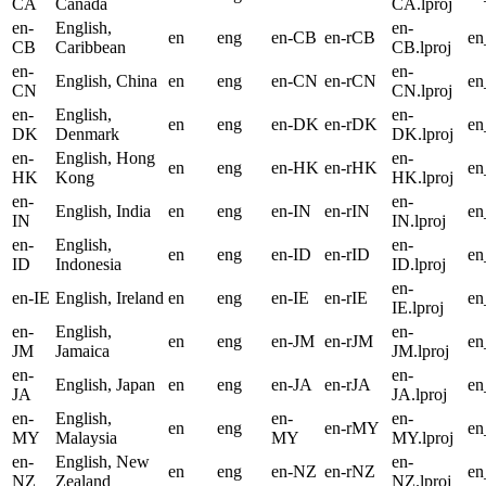
CA
Canada
CA.lproj
en-
English,
en-
en
eng
en-CB
en-rCB
e
CB
Caribbean
CB.lproj
en-
en-
English, China
en
eng
en-CN
en-rCN
e
CN
CN.lproj
en-
English,
en-
en
eng
en-DK
en-rDK
e
DK
Denmark
DK.lproj
en-
English, Hong
en-
en
eng
en-HK
en-rHK
e
HK
Kong
HK.lproj
en-
en-
English, India
en
eng
en-IN
en-rIN
en
IN
IN.lproj
en-
English,
en-
en
eng
en-ID
en-rID
en
ID
Indonesia
ID.lproj
en-
en-IE
English, Ireland
en
eng
en-IE
en-rIE
en
IE.lproj
en-
English,
en-
en
eng
en-JM
en-rJM
e
JM
Jamaica
JM.lproj
en-
en-
English, Japan
en
eng
en-JA
en-rJA
en
JA
JA.lproj
en-
English,
en-
en-
en
eng
en-rMY
e
MY
Malaysia
MY
MY.lproj
en-
English, New
en-
en
eng
en-NZ
en-rNZ
e
NZ
Zealand
NZ.lproj