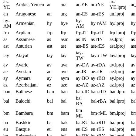
ar-
ar-
Arabic, Yemen
ar
ara
ar-YE
ar-rYE
ar
YE
YE.lproj
an
Aragonese
an
arg
an-ES
an-rES
an.lproj
an
hy-
hy-
Armenian
hy
hye
hy-rAM
hy.lproj
hy
AM
AM
frp
Arpitan
frp
frp
frp-IT
frp-rIT
frp.lproj
fr
as
Assamese
as
asm
as-IN
as-rIN
as.lproj
as
ast
Asturian
ast
ast
ast-ES
ast-rES
ast.lproj
ast
tay-
tay
Atayal
tay
tay
tay-rTW
tay.lproj
ta
TW
av
Avaric
av
ava
av-DA
av-rDA
av.lproj
av
ae
Avestan
ae
ave
ae-IR
ae-rIR
ae.lproj
ae
ay
Aymara
ay
aym
ay-BO
ay-rBO
ay.lproj
ay
az
Azerbaijani
az
aze
az-AZ
az-rAZ
az.lproj
az
ban
Balinese
ban
ban
ban-ID
ban-rID
ban.lproj
ba
bal-
bal
Balochi
bal
bal
bal-rBA
bal.lproj
ba
BA
bm-
bm
Bambara
bm
bam
bm-rML
bm.lproj
b
ML
ba
Bashkir
ba
bak
ba-RU
ba-rRU
ba.lproj
ba
eu
Basque
eu
eus
eu-ES
eu-rES
eu.lproj
eu
be
Belarusian
be
bel
be-BY
be-rBY
be.lproj
be