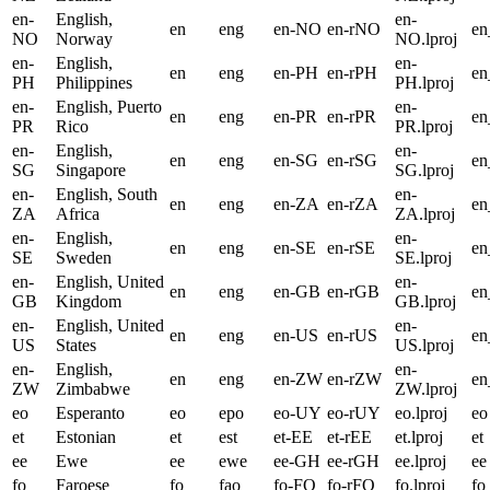
en-
English,
en-
en
eng
en-NO
en-rNO
e
NO
Norway
NO.lproj
en-
English,
en-
en
eng
en-PH
en-rPH
e
PH
Philippines
PH.lproj
en-
English, Puerto
en-
en
eng
en-PR
en-rPR
e
PR
Rico
PR.lproj
en-
English,
en-
en
eng
en-SG
en-rSG
e
SG
Singapore
SG.lproj
en-
English, South
en-
en
eng
en-ZA
en-rZA
e
ZA
Africa
ZA.lproj
en-
English,
en-
en
eng
en-SE
en-rSE
en
SE
Sweden
SE.lproj
en-
English, United
en-
en
eng
en-GB
en-rGB
e
GB
Kingdom
GB.lproj
en-
English, United
en-
en
eng
en-US
en-rUS
e
US
States
US.lproj
en-
English,
en-
en
eng
en-ZW
en-rZW
e
ZW
Zimbabwe
ZW.lproj
eo
Esperanto
eo
epo
eo-UY
eo-rUY
eo.lproj
eo
et
Estonian
et
est
et-EE
et-rEE
et.lproj
et
ee
Ewe
ee
ewe
ee-GH
ee-rGH
ee.lproj
ee
fo
Faroese
fo
fao
fo-FO
fo-rFO
fo.lproj
fo