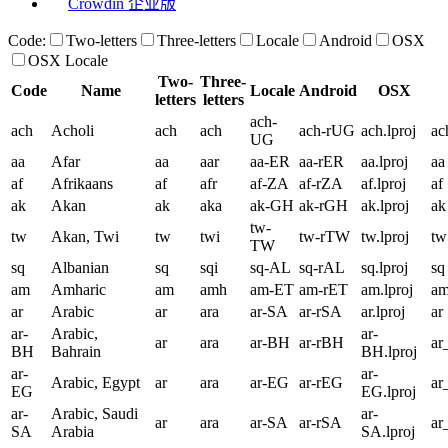
Crowdin 企业版
Code:
Two-letters
Three-letters
Locale
Android
OSX
OSX Locale
Two-
Three-
Code
Name
Locale
Android
OSX
letters
letters
ach-
ach
Acholi
ach
ach
ach-rUG
ach.lproj
ac
UG
aa
Afar
aa
aar
aa-ER
aa-rER
aa.lproj
aa
af
Afrikaans
af
afr
af-ZA
af-rZA
af.lproj
af
ak
Akan
ak
aka
ak-GH
ak-rGH
ak.lproj
ak
tw-
tw
Akan, Twi
tw
twi
tw-rTW
tw.lproj
tw
TW
sq
Albanian
sq
sqi
sq-AL
sq-rAL
sq.lproj
sq
am
Amharic
am
amh
am-ET
am-rET
am.lproj
a
ar
Arabic
ar
ara
ar-SA
ar-rSA
ar.lproj
ar
ar-
Arabic,
ar-
ar
ara
ar-BH
ar-rBH
a
BH
Bahrain
BH.lproj
ar-
ar-
Arabic, Egypt
ar
ara
ar-EG
ar-rEG
ar
EG
EG.lproj
ar-
Arabic, Saudi
ar-
ar
ara
ar-SA
ar-rSA
ar
SA
Arabia
SA.lproj