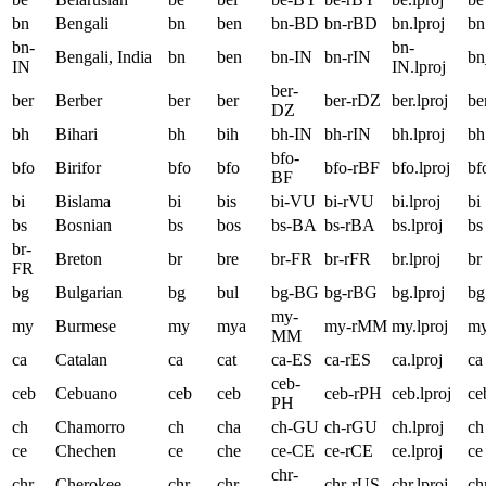
bn
Bengali
bn
ben
bn-BD
bn-rBD
bn.lproj
bn
bn-
bn-
Bengali, India
bn
ben
bn-IN
bn-rIN
bn
IN
IN.lproj
ber-
ber
Berber
ber
ber
ber-rDZ
ber.lproj
be
DZ
bh
Bihari
bh
bih
bh-IN
bh-rIN
bh.lproj
bh
bfo-
bfo
Birifor
bfo
bfo
bfo-rBF
bfo.lproj
bf
BF
bi
Bislama
bi
bis
bi-VU
bi-rVU
bi.lproj
bi
bs
Bosnian
bs
bos
bs-BA
bs-rBA
bs.lproj
bs
br-
Breton
br
bre
br-FR
br-rFR
br.lproj
br
FR
bg
Bulgarian
bg
bul
bg-BG
bg-rBG
bg.lproj
bg
my-
my
Burmese
my
mya
my-rMM
my.lproj
m
MM
ca
Catalan
ca
cat
ca-ES
ca-rES
ca.lproj
ca
ceb-
ceb
Cebuano
ceb
ceb
ceb-rPH
ceb.lproj
ce
PH
ch
Chamorro
ch
cha
ch-GU
ch-rGU
ch.lproj
ch
ce
Chechen
ce
che
ce-CE
ce-rCE
ce.lproj
ce
chr-
chr
Cherokee
chr
chr
chr-rUS
chr.lproj
ch