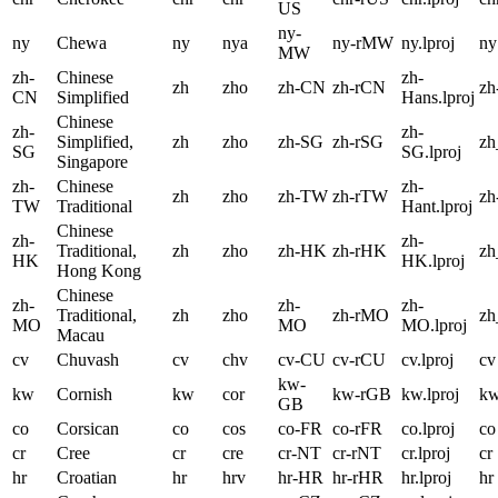
US
ny-
ny
Chewa
ny
nya
ny-rMW
ny.lproj
ny
MW
zh-
Chinese
zh-
zh
zho
zh-CN
zh-rCN
zh
CN
Simplified
Hans.lproj
Chinese
zh-
zh-
Simplified,
zh
zho
zh-SG
zh-rSG
z
SG
SG.lproj
Singapore
zh-
Chinese
zh-
zh
zho
zh-TW
zh-rTW
zh
TW
Traditional
Hant.lproj
Chinese
zh-
zh-
Traditional,
zh
zho
zh-HK
zh-rHK
z
HK
HK.lproj
Hong Kong
Chinese
zh-
zh-
zh-
Traditional,
zh
zho
zh-rMO
z
MO
MO
MO.lproj
Macau
cv
Chuvash
cv
chv
cv-CU
cv-rCU
cv.lproj
cv
kw-
kw
Cornish
kw
cor
kw-rGB
kw.lproj
k
GB
co
Corsican
co
cos
co-FR
co-rFR
co.lproj
co
cr
Cree
cr
cre
cr-NT
cr-rNT
cr.lproj
cr
hr
Croatian
hr
hrv
hr-HR
hr-rHR
hr.lproj
hr