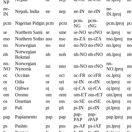
NP
ne-
ne-
Nepali, India
ne
nep
ne-IN
ne-rIN
ne
IN
IN.lproj
pcm-
pcm-
pcm
Nigerian Pidgin
pcm
pcm
pcm.lproj
p
NG
rNG
se
Northern Sami
se
sme
se-NO
se-rNO
se.lproj
se
nso
Northern Sotho
nso
nso
ns-ZA
ns-rZA
nso.lproj
ns
no
Norwegian
no
nor
no-NO
no-rNO
no.lproj
no
Norwegian
nb
nb
nob
nb-NO
nb-rNO
nb.lproj
nb
Bokmal
nn-
Norwegian
nn-
nn
nno
nn-NO
nn-rNO
n
NO
Nynorsk
NO.lproj
oc
Occitan
oc
oci
oc-FR
oc-rFR
oc.lproj
oc
or
Odia
or
ori
or-IN
or-rIN
or.lproj
or
oj
Ojibwe
oj
oji
oj-CA
oj-rCA
oj.lproj
oj
om
Oromo
om
orm
om-ET
om-rET
om.lproj
o
os
Ossetian
os
oss
os-SE
os-rSE
os.lproj
os
pi
Pali
pi
pli
pi-IN
pi-rIN
pi.lproj
pi
pap-
pap-
pap
Papiamento
pap
pap
pap.lproj
pa
PAP
rPAP
ps
Pashto
ps
pus
ps-AF
ps-rAF
ps.lproj
ps