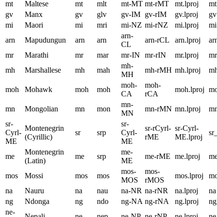
mt
Maltese
mt
mlt
mt-MT
mt-rMT
mt.lproj
mt
gv
Manx
gv
glv
gv-IM
gv-rIM
gv.lproj
gv
mi
Maori
mi
mri
mi-NZ
mi-rNZ
mi.lproj
mi
arn-
arn
Mapudungun
arn
arn
arn-rCL
arn.lproj
ar
CL
mr
Marathi
mr
mar
mr-IN
mr-rIN
mr.lproj
mr
mh-
mh
Marshallese
mh
mah
mh-rMH
mh.lproj
m
MH
moh-
moh-
moh
Mohawk
moh
moh
moh.lproj
m
CA
rCA
mn-
mn
Mongolian
mn
mon
mn-rMN
mn.lproj
m
MN
sr-
sr-
Montenegrin
sr-rCyrl-
sr-Cyrl-
Cyrl-
sr
srp
Cyrl-
sr
(Cyrillic)
rME
ME.lproj
ME
ME
Montenegrin
me-
me
me
srp
me-rME
me.lproj
m
(Latin)
ME
mos-
mos-
mos
Mossi
mos
mos
mos.lproj
m
MOS
rMOS
na
Nauru
na
nau
na-NR
na-rNR
na.lproj
na
ng
Ndonga
ng
ndo
ng-NA
ng-rNA
ng.lproj
ng
ne-
Nepali
ne
nep
ne-NP
ne-rNP
ne.lproj
ne