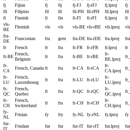
fj
Fijian
fj
fij
fj-FJ
fj-rFJ
fj.lproj
fj
fil
Filipino
fil
fil
fil-PH
fil-rPH
fil.lproj
fil
fi
Finnish
fi
fin
fi-FI
fi-rFI
fi.lproj
fi
vls-
Flemish
vls
vls
vls-BE
vls-rBE
vls.lproj
vl
BE
fra-
Franconian
fra
gem
fra-DE
fra-rDE
fra.lproj
fra
DE
fr
French
fr
fra
fr-FR
fr-rFR
fr.lproj
fr
French,
fr-
fr-BE
fr
fra
fr-BE
fr-rBE
fr
Belgium
BE.lproj
fr-
fr-
French, Canada
fr
fra
fr-CA
fr-rCA
fr
CA
CA.lproj
fr-
French,
fr-
fr
fra
fr-LU
fr-rLU
fr
LU
Luxembourg
LU.lproj
fr-
French,
fr-
fr
fra
fr-QC
fr-rQC
fr
QC
Quebec
QC.lproj
fr-
French,
fr-
fr
fra
fr-CH
fr-rCH
fr
CH
Switzerland
CH.lproj
fy-
Frisian
fy
fry
fy-NL
fy-rNL
fy.lproj
fy
NL
fur-
Friulian
fur
fur
fur-IT
fur-rIT
fur.lproj
fu
IT