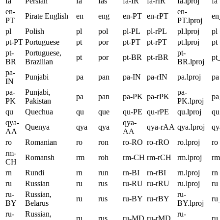
fa
Persian
fa
fas
fa-IR
fa-rIR
fa.lproj
fa
en-
en-
Pirate English
en
eng
en-PT
en-rPT
en
PT
PT.lproj
pl
Polish
pl
pol
pl-PL
pl-rPL
pl.lproj
pl
pt-PT
Portuguese
pt
por
pt-PT
pt-rPT
pt.lproj
pt
pt-
Portuguese,
pt-
pt
por
pt-BR
pt-rBR
pt
BR
Brazilian
BR.lproj
pa-
Punjabi
pa
pan
pa-IN
pa-rIN
pa.lproj
pa
IN
pa-
Punjabi,
pa-
pa
pan
pa-PK
pa-rPK
p
PK
Pakistan
PK.lproj
qu
Quechua
qu
que
qu-PE
qu-rPE
qu.lproj
qu
qya-
qya-
Quenya
qya
qya
qya-rAA
qya.lproj
qy
AA
AA
ro
Romanian
ro
ron
ro-RO
ro-rRO
ro.lproj
ro
rm-
Romansh
rm
roh
rm-CH
rm-rCH
rm.lproj
rm
CH
rn
Rundi
rn
run
rn-BI
rn-rBI
rn.lproj
rn
ru
Russian
ru
rus
ru-RU
ru-rRU
ru.lproj
ru
ru-
Russian,
ru-
ru
rus
ru-BY
ru-rBY
r
BY
Belarus
BY.lproj
ru-
Russian,
ru-
ru
rus
ru-MD
ru-rMD
r