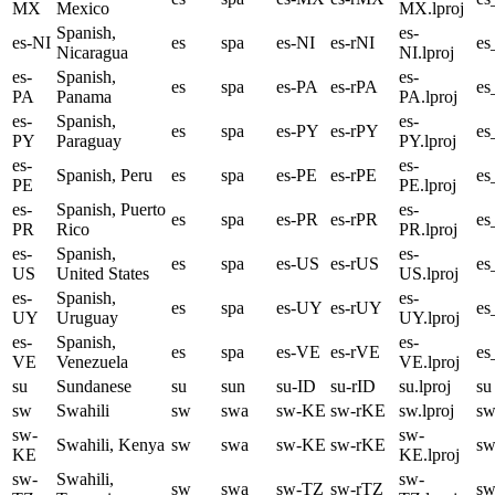
MX
Mexico
MX.lproj
Spanish,
es-
es-NI
es
spa
es-NI
es-rNI
es
Nicaragua
NI.lproj
es-
Spanish,
es-
es
spa
es-PA
es-rPA
es
PA
Panama
PA.lproj
es-
Spanish,
es-
es
spa
es-PY
es-rPY
es
PY
Paraguay
PY.lproj
es-
es-
Spanish, Peru
es
spa
es-PE
es-rPE
es
PE
PE.lproj
es-
Spanish, Puerto
es-
es
spa
es-PR
es-rPR
es
PR
Rico
PR.lproj
es-
Spanish,
es-
es
spa
es-US
es-rUS
es
US
United States
US.lproj
es-
Spanish,
es-
es
spa
es-UY
es-rUY
e
UY
Uruguay
UY.lproj
es-
Spanish,
es-
es
spa
es-VE
es-rVE
e
VE
Venezuela
VE.lproj
su
Sundanese
su
sun
su-ID
su-rID
su.lproj
su
sw
Swahili
sw
swa
sw-KE
sw-rKE
sw.lproj
s
sw-
sw-
Swahili, Kenya
sw
swa
sw-KE
sw-rKE
s
KE
KE.lproj
sw-
Swahili,
sw-
sw
swa
sw-TZ
sw-rTZ
s