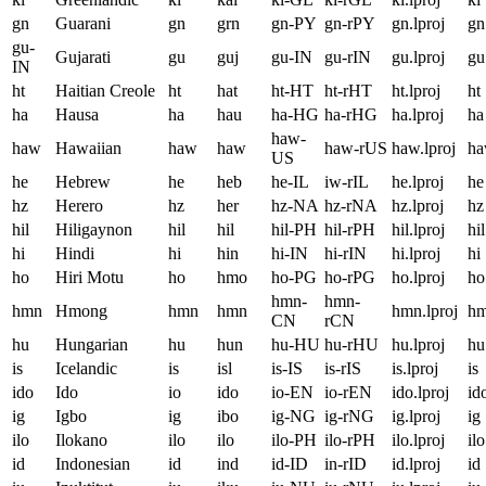
gn
Guarani
gn
grn
gn-PY
gn-rPY
gn.lproj
gn
gu-
Gujarati
gu
guj
gu-IN
gu-rIN
gu.lproj
gu
IN
ht
Haitian Creole
ht
hat
ht-HT
ht-rHT
ht.lproj
ht
ha
Hausa
ha
hau
ha-HG
ha-rHG
ha.lproj
ha
haw-
haw
Hawaiian
haw
haw
haw-rUS
haw.lproj
h
US
he
Hebrew
he
heb
he-IL
iw-rIL
he.lproj
he
hz
Herero
hz
her
hz-NA
hz-rNA
hz.lproj
hz
hil
Hiligaynon
hil
hil
hil-PH
hil-rPH
hil.lproj
hil
hi
Hindi
hi
hin
hi-IN
hi-rIN
hi.lproj
hi
ho
Hiri Motu
ho
hmo
ho-PG
ho-rPG
ho.lproj
ho
hmn-
hmn-
hmn
Hmong
hmn
hmn
hmn.lproj
h
CN
rCN
hu
Hungarian
hu
hun
hu-HU
hu-rHU
hu.lproj
hu
is
Icelandic
is
isl
is-IS
is-rIS
is.lproj
is
ido
Ido
io
ido
io-EN
io-rEN
ido.lproj
id
ig
Igbo
ig
ibo
ig-NG
ig-rNG
ig.lproj
ig
ilo
Ilokano
ilo
ilo
ilo-PH
ilo-rPH
ilo.lproj
ilo
id
Indonesian
id
ind
id-ID
in-rID
id.lproj
id