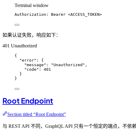
Terminal window
Authorization:
Bearer
<ACCESS_TOKEN>
如果认证失败，响应如下：
401 Unauthorized
{
"error"
: {
"message"
: 
"
Unauthorized
"
,
"code"
: 
401
}
}
Root Endpoint
Section titled “Root Endpoint”
与 REST API 不同，GraphQL API 只有一个恒定的端点，