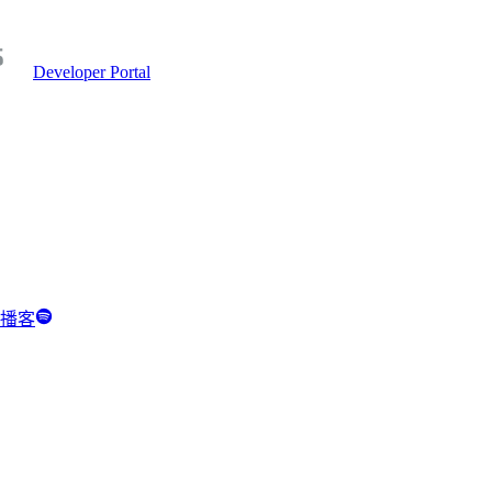
Developer Portal
y 播客