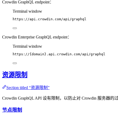
Crowdin GraphQL endpoint：
Terminal window
https://api.crowdin.com/api/graphql
Crowdin Enterprise GraphQL endpoint：
Terminal window
https://
{domain}
.api.crowdin.com/api/graphql
资源限制
Section titled “资源限制”
Crowdin GraphQL API 设有限制，以防止对 Crowdin 服
节点限制