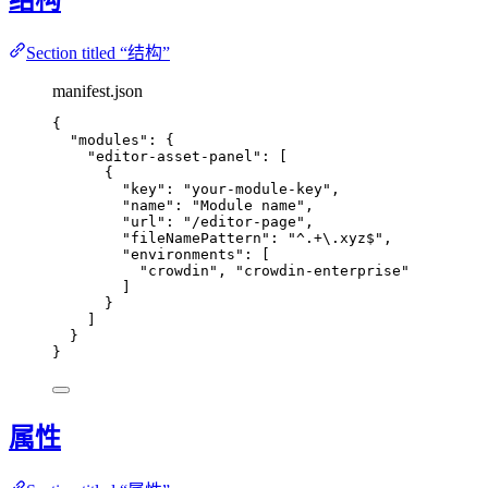
Section titled “结构”
manifest.json
{
"modules"
: {
"editor-asset-panel"
: [
{
"key"
: 
"
your-module-key
"
,
"name"
: 
"
Module name
"
,
"url"
: 
"
/editor-page
"
,
"fileNamePattern"
: 
"
^.+
\.
xyz$
"
,
"environments"
: [
"
crowdin
"
, 
"
crowdin-enterprise
"
]
}
]
}
}
属性