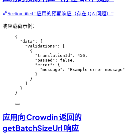
Section titled “应用的预期响应（存在 QA 问题）”
响应载荷示例：
{
"data"
: {
"validations"
: [
{
"translationId"
: 
456
,
"passed"
: 
false
,
"error"
: {
"message"
: 
"
Example error message
"
}
}
]
}
}
应用向 Crowdin 返回的
getBatchSizeUrl 响应