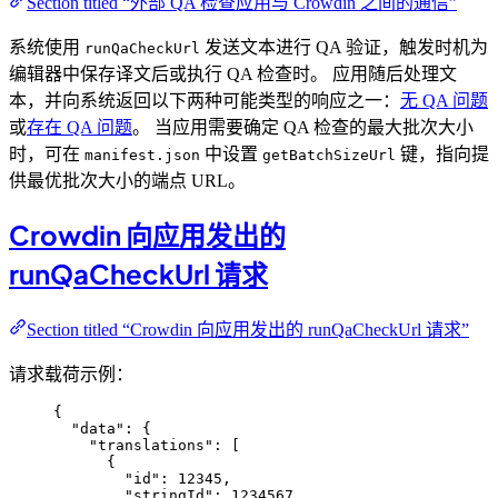
Section titled “外部 QA 检查应用与 Crowdin 之间的通信”
系统使用
发送文本进行 QA 验证，触发时机为
runQaCheckUrl
编辑器中保存译文后或执行 QA 检查时。 应用随后处理文
本，并向系统返回以下两种可能类型的响应之一：
无 QA 问题
或
存在 QA 问题
。 当应用需要确定 QA 检查的最大批次大小
时，可在
中设置
键，指向提
manifest.json
getBatchSizeUrl
供最优批次大小的端点 URL。
Crowdin 向应用发出的
runQaCheckUrl 请求
Section titled “Crowdin 向应用发出的 runQaCheckUrl 请求”
请求载荷示例：
{
"data"
: {
"translations"
: [
{
"id"
: 
12345
,
"stringId"
: 
1234567
,