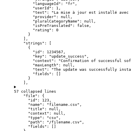
"languageId"
: 
"
fr
"
,
"userId"
: 
1
,
"text"
: 
"
La mise à jour est installé avec 
"provider"
: 
null
,
"pluralCategoryName"
: 
null
,
"isPreTranslated"
: 
false
,
"rating"
: 
0
}
],
"strings"
: [
{
"id"
: 
1234567
,
"key"
: 
"
update_success
"
,
"context"
: 
"
Confirmation of successful sof
"maxLength"
: 
null
,
"text"
: 
"
The update was successfully insta
"fields"
: []
}
],
57 collapsed lines
"file"
: {
"id"
: 
123
,
"name"
: 
"
filename.csv
"
,
"title"
: 
null
,
"context"
: 
null
,
"type"
: 
"
csv
"
,
"path"
: 
"
/filename.csv
"
,
"fields"
: []
}