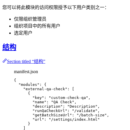
您可以将此模块的访问权限授予以下用户类别之一：
仅限组织管理员
组织项目中的所有用户
选定用户
结构
Section titled “结构”
manifest.json
{
"modules"
: {
"external-qa-check"
: [
{
"key"
: 
"
custom-check-qa
"
,
"name"
: 
"
QA Check
"
,
"description"
: 
"
Description
"
,
"runQaCheckUrl"
: 
"
/validate
"
,
"getBatchSizeUrl"
: 
"
/batch-size
"
,
"url"
: 
"
/settings/index.html
"
}
]