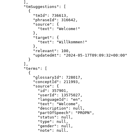
],
"tmSuggestions"
: [
{
"tmId"
: 
736613
,
"phraseId"
: 
316642
,
"source"
: {
"text"
: 
"
Welcome!
"
},
"target"
: {
"text"
: 
"
Willkommen!
"
},
"relevant"
: 
100
,
"updatedAt"
: 
"
2024-05-17T09:09:32+00:00
"
}
],
"terms"
: [
{
"glossaryId"
: 
728017
,
"conceptId"
: 
211993
,
"source"
: {
"id"
: 
357901
,
"userId"
: 
13575027
,
"languageId"
: 
"
en
"
,
"text"
: 
"
Welcome
"
,
"description"
: 
null
,
"partOfSpeech"
: 
"
PROPN
"
,
"status"
: 
null
,
"type"
: 
null
,
"gender"
: 
null
,
"note"
: 
null
,