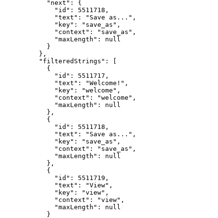
"next"
: {
"id"
: 
5511718
,
"text"
: 
"
Save as...
"
,
"key"
: 
"
save_as
"
,
"context"
: 
"
save_as
"
,
"maxLength"
: 
null
}
},
"filteredStrings"
: [
{
"id"
: 
5511717
,
"text"
: 
"
Welcome!
"
,
"key"
: 
"
welcome
"
,
"context"
: 
"
welcome
"
,
"maxLength"
: 
null
},
{
"id"
: 
5511718
,
"text"
: 
"
Save as...
"
,
"key"
: 
"
save_as
"
,
"context"
: 
"
save_as
"
,
"maxLength"
: 
null
},
{
"id"
: 
5511719
,
"text"
: 
"
View
"
,
"key"
: 
"
view
"
,
"context"
: 
"
view
"
,
"maxLength"
: 
null
}