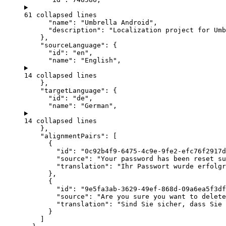
61 collapsed lines
"name"
: 
"
Umbrella Android
"
,
"description"
: 
"
Localization project for Umb
},
"sourceLanguage"
: {
"id"
: 
"
en
"
,
"name"
: 
"
English
"
,
14 collapsed lines
},
"targetLanguage"
: {
"id"
: 
"
de
"
,
"name"
: 
"
German
"
,
14 collapsed lines
},
"alignmentPairs"
: [
{
"id"
: 
"
0c92b4f9-6475-4c9e-9fe2-efc76f2917d
"source"
: 
"
Your password has been reset su
"translation"
: 
"
Ihr Passwort wurde erfolg
},
{
"id"
: 
"
9e5fa3ab-3629-49ef-868d-09a6ea5f3df
"source"
: 
"
Are you sure you want to delete
"translation"
: 
"
Sind Sie sicher, dass Sie 
}
]