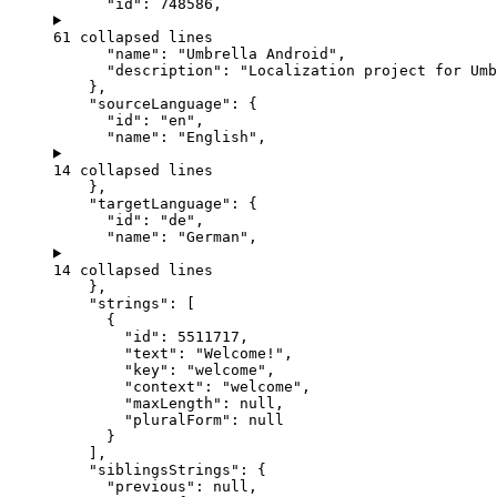
"id"
: 
748586
,
61 collapsed lines
"name"
: 
"
Umbrella Android
"
,
"description"
: 
"
Localization project for Umb
},
"sourceLanguage"
: {
"id"
: 
"
en
"
,
"name"
: 
"
English
"
,
14 collapsed lines
},
"targetLanguage"
: {
"id"
: 
"
de
"
,
"name"
: 
"
German
"
,
14 collapsed lines
},
"strings"
: [
{
"id"
: 
5511717
,
"text"
: 
"
Welcome!
"
,
"key"
: 
"
welcome
"
,
"context"
: 
"
welcome
"
,
"maxLength"
: 
null
,
"pluralForm"
: 
null
}
],
"siblingsStrings"
: {
"previous"
: 
null
,