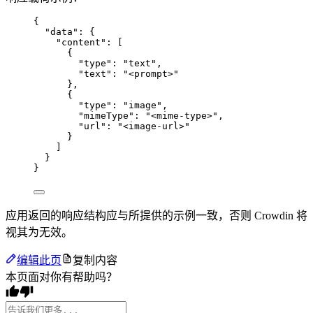
{
"data"
: {
"content"
: [
{
"type"
: 
"
text
"
,
"text"
: 
"
<prompt>
"
},
{
"type"
: 
"
image
"
,
"mimeType"
: 
"
<mime-type>
"
,
"url"
: 
"
<image-url>
"
}
]
}
}
应用返回的响应结构应与所提供的示例一致，否则 Crowdin 将
视其为无效。
编辑此页
复制内容
本页面对你有帮助吗？