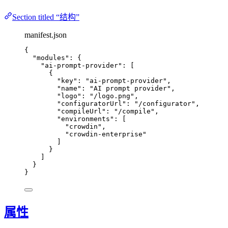
Section titled “结构”
manifest.json
{
"modules"
: {
"ai-prompt-provider"
: [
{
"key"
: 
"
ai-prompt-provider
"
,
"name"
: 
"
AI prompt provider
"
,
"logo"
: 
"
/logo.png
"
,
"configuratorUrl"
: 
"
/configurator
"
,
"compileUrl"
: 
"
/compile
"
,
"environments"
: [
"
crowdin
"
,
"
crowdin-enterprise
"
]
}
]
}
}
属性