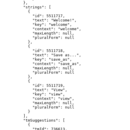
},
"strings"
: [
{
"id"
: 
5511717
,
"text"
: 
"
Welcome!
"
,
"key"
: 
"
welcome
"
,
"context"
: 
"
welcome
"
,
"maxLength"
: 
null
,
"pluralForm"
: 
null
},
{
"id"
: 
5511718
,
"text"
: 
"
Save as...
"
,
"key"
: 
"
save_as
"
,
"context"
: 
"
save_as
"
,
"maxLength"
: 
null
,
"pluralForm"
: 
null
},
{
"id"
: 
5511719
,
"text"
: 
"
View
"
,
"key"
: 
"
view
"
,
"context"
: 
"
view
"
,
"maxLength"
: 
null
,
"pluralForm"
: 
null
}
],
"tmSuggestions"
: [
{
"tmId"
: 
736613
,