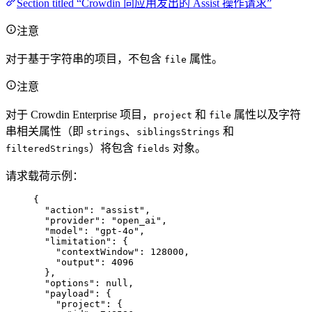
Section titled “Crowdin 向应用发出的 Assist 操作请求”
注意
对于基于字符串的项目，不包含
属性。
file
注意
对于 Crowdin Enterprise 项目，
和
属性以及字符
project
file
串相关属性（即
、
和
strings
siblingsStrings
）将包含
对象。
filteredStrings
fields
请求载荷示例：
{
"action"
: 
"
assist
"
,
"provider"
: 
"
open_ai
"
,
"model"
: 
"
gpt-4o
"
,
"limitation"
: {
"contextWindow"
: 
128000
,
"output"
: 
4096
},
"options"
: 
null
,
"payload"
: {
"project"
: {