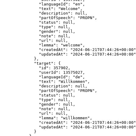
"languageId"
: 
"
en
"
,
"text"
: 
"
Welcome
"
,
"description"
: 
null
,
"partOfSpeech"
: 
"
PROPN
"
,
"status"
: 
null
,
"type"
: 
null
,
"gender"
: 
null
,
"note"
: 
null
,
"url"
: 
null
,
"lemma"
: 
"
welcome
"
,
"createdAt"
: 
"
2024-06-21T07:44:26+00:00
"
"updatedAt"
: 
"
2024-06-21T07:44:26+00:00
"
},
"target"
: {
"id"
: 
357902
,
"userId"
: 
13575027
,
"languageId"
: 
"
de
"
,
"text"
: 
"
Willkommen
"
,
"description"
: 
null
,
"partOfSpeech"
: 
"
PROPN
"
,
"status"
: 
null
,
"type"
: 
null
,
"gender"
: 
null
,
"note"
: 
null
,
"url"
: 
null
,
"lemma"
: 
"
willkommen
"
,
"createdAt"
: 
"
2024-06-21T07:44:26+00:00
"
"updatedAt"
: 
"
2024-06-21T07:44:26+00:00
"
}