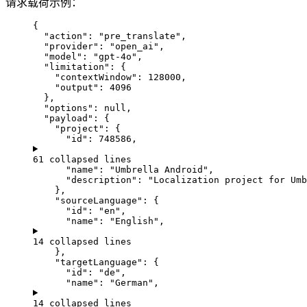
请求载荷示例：
{
"action"
: 
"
pre_translate
"
,
"provider"
: 
"
open_ai
"
,
"model"
: 
"
gpt-4o
"
,
"limitation"
: {
"contextWindow"
: 
128000
,
"output"
: 
4096
},
"options"
: 
null
,
"payload"
: {
"project"
: {
"id"
: 
748586
,
61 collapsed lines
"name"
: 
"
Umbrella Android
"
,
"description"
: 
"
Localization project for Umb
},
"sourceLanguage"
: {
"id"
: 
"
en
"
,
"name"
: 
"
English
"
,
14 collapsed lines
},
"targetLanguage"
: {
"id"
: 
"
de
"
,
"name"
: 
"
German
"
,
14 collapsed lines