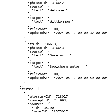
"phraseId"
: 
316642
,
"source"
: {
"text"
: 
"
Welcome!
"
},
"target"
: {
"text"
: 
"
Willkommen!
"
},
"relevant"
: 
100
,
"updatedAt"
: 
"
2024-05-17T09:09:32+00:00
"
},
{
"tmId"
: 
736613
,
"phraseId"
: 
316643
,
"source"
: {
"text"
: 
"
Save as...
"
},
"target"
: {
"text"
: 
"
Speichern unter...
"
},
"relevant"
: 
100
,
"updatedAt"
: 
"
2024-05-17T09:09:59+00:00
"
}
],
"terms"
: [
{
"glossaryId"
: 
728017
,
"conceptId"
: 
211993
,
"source"
: {
"id"
: 
357901
,
"userId"
: 
13575027
,