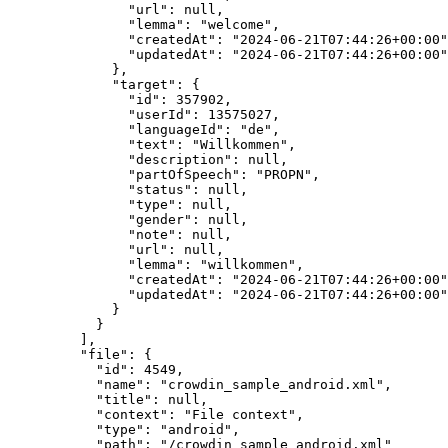
"url"
: 
null
,
"lemma"
: 
"
welcome
"
,
"createdAt"
: 
"
2024-06-21T07:44:26+00:00
"
"updatedAt"
: 
"
2024-06-21T07:44:26+00:00
"
},
"target"
: {
"id"
: 
357902
,
"userId"
: 
13575027
,
"languageId"
: 
"
de
"
,
"text"
: 
"
Willkommen
"
,
"description"
: 
null
,
"partOfSpeech"
: 
"
PROPN
"
,
"status"
: 
null
,
"type"
: 
null
,
"gender"
: 
null
,
"note"
: 
null
,
"url"
: 
null
,
"lemma"
: 
"
willkommen
"
,
"createdAt"
: 
"
2024-06-21T07:44:26+00:00
"
"updatedAt"
: 
"
2024-06-21T07:44:26+00:00
"
}
}
],
"file"
: {
"id"
: 
4549
,
"name"
: 
"
crowdin_sample_android.xml
"
,
"title"
: 
null
,
"context"
: 
"
File context
"
,
"type"
: 
"
android
"
,
"path"
: 
"
/crowdin_sample_android.xml
"