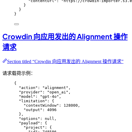
"contentUrl"
: 
"
https://crowdin-importer.s3.
}
}
}
Crowdin 向应用发出的 Alignment 操作
请求
Section titled “Crowdin 向应用发出的 Alignment 操作请求”
请求载荷示例：
{
"action"
: 
"
alignment
"
,
"provider"
: 
"
open_ai
"
,
"model"
: 
"
gpt-4o
"
,
"limitation"
: {
"contextWindow"
: 
128000
,
"output"
: 
4096
},
"options"
: 
null
,
"payload"
: {
"project"
: {
"id"
: 
748586
,