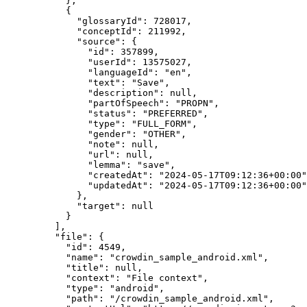
},
{
"glossaryId"
: 
728017
,
"conceptId"
: 
211992
,
"source"
: {
"id"
: 
357899
,
"userId"
: 
13575027
,
"languageId"
: 
"
en
"
,
"text"
: 
"
Save
"
,
"description"
: 
null
,
"partOfSpeech"
: 
"
PROPN
"
,
"status"
: 
"
PREFERRED
"
,
"type"
: 
"
FULL_FORM
"
,
"gender"
: 
"
OTHER
"
,
"note"
: 
null
,
"url"
: 
null
,
"lemma"
: 
"
save
"
,
"createdAt"
: 
"
2024-05-17T09:12:36+00:00
"
"updatedAt"
: 
"
2024-05-17T09:12:36+00:00
"
},
"target"
: 
null
}
],
"file"
: {
"id"
: 
4549
,
"name"
: 
"
crowdin_sample_android.xml
"
,
"title"
: 
null
,
"context"
: 
"
File context
"
,
"type"
: 
"
android
"
,
"path"
: 
"
/crowdin_sample_android.xml
"
,