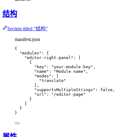
结构
Section titled “结构”
manifest.json
{
"modules"
: {
"editor-right-panel"
: [
{
"key"
: 
"
your-module-key
"
,
"name"
: 
"
Module name
"
,
"modes"
: [
"
translate
"
],
"supportsMultipleStrings"
: 
false
,
"url"
: 
"
/editor-page
"
}
]
}
}
属性