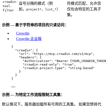
crowdin-
逗号分隔的模式（例
符模式匹配，允许您
tool-
如，
、
）
仅包含特定的工具子
project*
list_*
filter
集。
示例 — 基于字符串的项目的只读访问：
Crowdin
Crowdin 企业版
{
"crowdin"
: {
"url"
: 
"
https://mcp.crowdin.com/v2/mcp
"
,
"headers"
: {
"Authorization"
: 
"
Bearer {YOUR_CROWDIN_TOKEN
"crowdin-read-only"
: 
"
true
"
,
"crowdin-project-type"
: 
"
string-based
"
}
}
}
示例 — 为特定工作流程限制工具集：
默认情况下，服务器加载所有可用的工具集。 如果您想将代