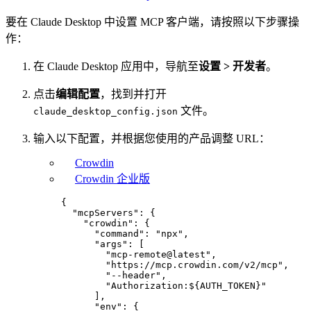
要在 Claude Desktop 中设置 MCP 客户端，请按照以下步骤操
作：
在 Claude Desktop 应用中，导航至
设置 > 开发者
。
点击
编辑配置
，找到并打开
文件。
claude_desktop_config.json
输入以下配置，并根据您使用的产品调整 URL：
Crowdin
Crowdin 企业版
{
"mcpServers"
: {
"crowdin"
: {
"command"
: 
"
npx
"
,
"args"
: [
"
mcp-remote@latest
"
,
"
https://mcp.crowdin.com/v2/mcp
"
,
"
--header
"
,
"
Authorization:${AUTH_TOKEN}
"
],
"env"
: {