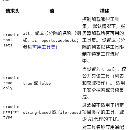
请求头
值
描述
控制加载哪些工具
集。 默认情况下，服
，或逗号分隔的名称（例
务器加载所有可用的
all
crowdin-
tool-
如，
；
工具集。 设置逗号分
ai,reports,webhooks
sets
参见
可用工具集
）
隔的列表以将工具限
制在特定工作流程
中。
当设置为
时，仅
true
公开只读工具（列表
crowdin-
read-
或
和获取操作）。 适用
true
false
only
于安全探索或只读集
成。
过滤掉不适用于指定
crowdin-
project-
或
项目类型的工具，减
string-based
file-based
type
少 AI 代理的干扰。
对工具名称应用通配