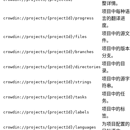
整详情。
项目中每种语
crowdin://projects/{projectId}/progress
言的翻译进
度。
项目中的源文
crowdin://projects/{projectId}/files
件。
项目中的版本
crowdin://projects/{projectId}/branches
分支。
项目中的目
crowdin://projects/{projectId}/directories
录。
项目中的源字
crowdin://projects/{projectId}/strings
符串。
项目中的任
crowdin://projects/{projectId}/tasks
务。
项目中的标
crowdin://projects/{projectId}/labels
签。
为项目配置的
crowdin://projects/{projectId}/languages