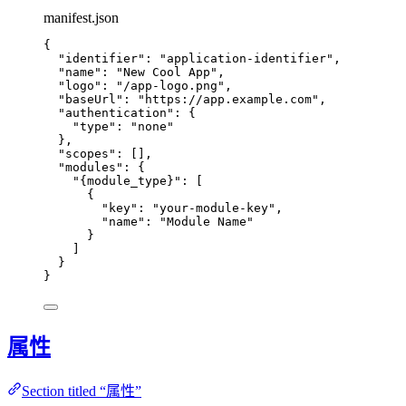
manifest.json
{
"identifier"
: 
"
application-identifier
"
,
"name"
: 
"
New Cool App
"
,
"logo"
: 
"
/app-logo.png
"
,
"baseUrl"
: 
"
https://app.example.com
"
,
"authentication"
: {
"type"
: 
"
none
"
},
"scopes"
: [],
"modules"
: {
"{module_type}"
: [
{
"key"
: 
"
your-module-key
"
,
"name"
: 
"
Module Name
"
}
]
}
}
属性
Section titled “属性”