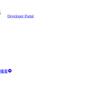
Developer Portal
y 播客