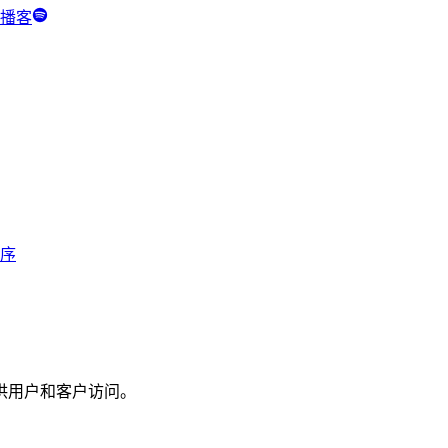
y 播客
程序
以供用户和客户访问。