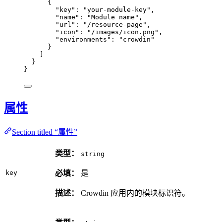
{
"key"
: 
"
your-module-key
"
,
"name"
: 
"
Module name
"
,
"url"
: 
"
/resource-page
"
,
"icon"
: 
"
/images/icon.png
"
,
"environments"
: 
"
crowdin
"
}
]
}
}
属性
Section titled “属性”
类型：
string
key
必填：
是
描述：
Crowdin 应用内的模块标识符。