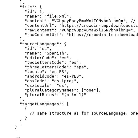
},
"file"
: {
"id"
: 
1
,
"name"
: 
"
file.xml
"
,
"content"
: 
"
VGhpcyBpcyBmaWxlIGNvbnRlbnQ=
"
, 
// 
"contentUrl"
: 
"
https://crowdin-tmp.downloads.c
"rawContent"
: 
"
VGhpcyBpcyBmaWxlIGNvbnRlbnQ=
"
, 
"rawContentUrl"
: 
"
https://crowdin-tmp.download
},
"sourceLanguage"
: {
"id"
: 
"
es
"
,
"name"
: 
"
Spanish
"
,
"editorCode"
: 
"
es
"
,
"twoLettersCode"
: 
"
es
"
,
"threeLettersCode"
: 
"
spa
"
,
"locale"
: 
"
es-ES
"
,
"androidCode"
: 
"
es-rES
"
,
"osxCode"
: 
"
es.lproj
"
,
"osxLocale"
: 
"
es
"
,
"pluralCategoryNames"
: [
"
one
"
],
"pluralRules"
: 
"
(n != 1)
"
},
"targetLanguages"
: [
{
// same structure as for sourceLanguage, one
}
]
}