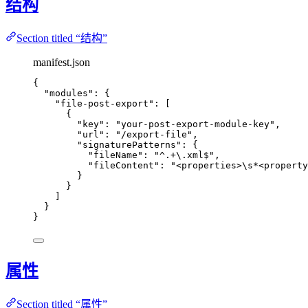
结构
Section titled “结构”
manifest.json
{
"modules"
: {
"file-post-export"
: [
{
"key"
: 
"
your-post-export-module-key
"
,
"url"
: 
"
/export-file
"
,
"signaturePatterns"
: {
"fileName"
: 
"
^.+
\.
xml$
"
,
"fileContent"
: 
"
<properties>
\s
*<property
}
}
]
}
}
属性
Section titled “属性”