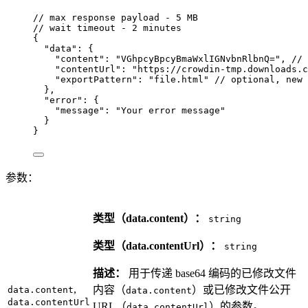
// max response payload - 5 MB
// wait timeout - 2 minutes
{
"data"
: {
"content"
: 
"
VGhpcyBpcyBmaWxlIGNvbnRlbnQ=
"
, 
// 
"contentUrl"
: 
"
https://crowdin-tmp.downloads.c
"exportPattern"
: 
"
file.html
"
// optional, new 
},
"error"
: {
"message"
: 
"
Your error message
"
}
}
参数：
类型（data.content）：
string
类型（data.contentUrl）：
string
描述：
用于传递 base64 编码的已修改文件
,
内容（
）或已修改文件公开
data.content
data.content
data.contentUrl
URL（
）的参数。
data.contentUrl