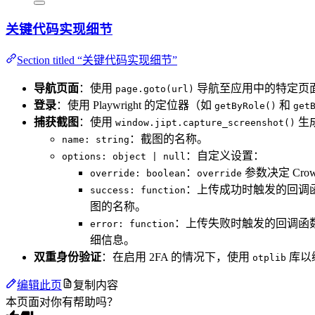
关键代码实现细节
Section titled “关键代码实现细节”
导航页面
：使用
导航至应用中的特定页
page.goto(url)
登录
：使用 Playwright 的定位器（如
和
getByRole()
get
捕获截图
：使用
生成
window.jipt.capture_screenshot()
：截图的名称。
name: string
：自定义设置：
options: object | null
：
参数决定 Cro
override: boolean
override
：上传成功时触发的回调
success: function
图的名称。
：上传失败时触发的回调函
error: function
细信息。
双重身份验证
：在启用 2FA 的情况下，使用
库以编
otplib
编辑此页
复制内容
本页面对你有帮助吗？