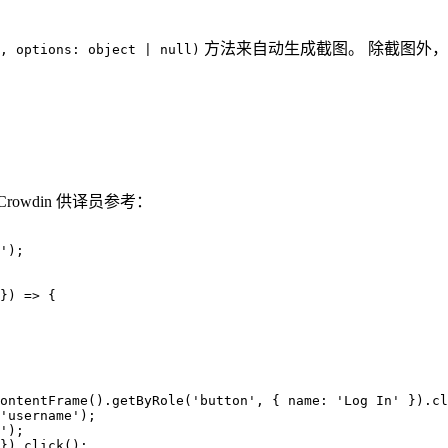
方法来自动生成截图。 除截图外
, options: object | null)
wdin 供译员参考：
'
);
}
)
=>
 {
ontentFrame
()
.
getByRole
(
'
button
'
, { name: 
'
Log In
'
 })
.
cl
'
username
'
);
'
);
})
.
click
();