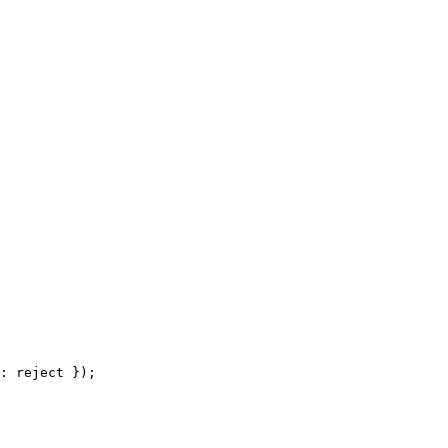
: 
reject
 });