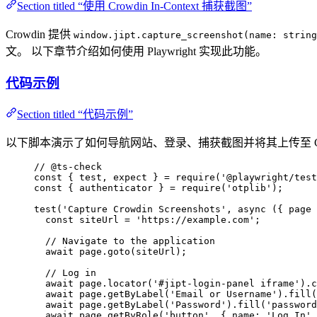
Section titled “使用 Crowdin In-Context 捕获截图”
Crowdin 提供
window.jipt.capture_screenshot(name: string
文。 以下章节介绍如何使用 Playwright 实现此功能。
代码示例
Section titled “代码示例”
以下脚本演示了如何导航网站、登录、捕获截图并将其上传至 Cro
// @ts-check
const { 
test
, 
expect
 } = 
require
(
'
@playwright/test
const { 
authenticator
 } = 
require
(
'
otplib
'
);
test
(
'
Capture Crowdin Screenshots
'
, 
async
(
{ 
page
 
const 
siteUrl
 = 
'
https://example.com
'
;
// Navigate to the application
await
page
.
goto
(
siteUrl
);
// Log in
await
page
.
locator
(
'
#jipt-login-panel iframe
'
)
.
c
await
page
.
getByLabel
(
'
Email or Username
'
)
.
fill
(
await
page
.
getByLabel
(
'
Password
'
)
.
fill
(
'
password
await
page
.
getByRole
(
'
button
'
, { name: 
'
Log In
'
 