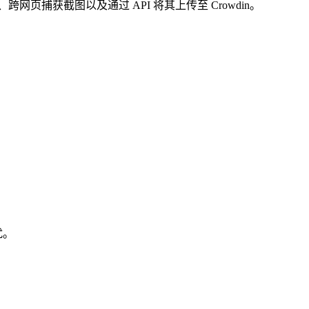
获截图以及通过 API 将其上传至 Crowdin。
扰。