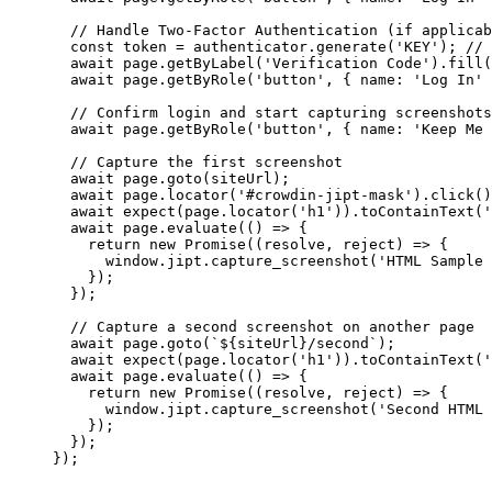
// Handle Two-Factor Authentication (if applicab
const 
token
 = 
authenticator
.
generate
(
'
KEY
'
); 
// 
await
page
.
getByLabel
(
'
Verification Code
'
)
.
fill
(
await
page
.
getByRole
(
'
button
'
, { name: 
'
Log In
'
 
// Confirm login and start capturing screenshots
await
page
.
getByRole
(
'
button
'
, { name: 
'
Keep Me 
// Capture the first screenshot
await
page
.
goto
(
siteUrl
);
await
page
.
locator
(
'
#crowdin-jipt-mask
'
)
.
click
()
await
expect
(
page
.
locator
(
'
h1
'
))
.
toContainText
(
'
await
page
.
evaluate
(
()
=>
 {
return
new
Promise
(
(
resolve
, 
reject
)
=>
 {
window
.
jipt
.
capture_screenshot
(
'
HTML Sample 
});
});
// Capture a second screenshot on another page
await
page
.
goto
(
`
${
siteUrl
}
/second
`
);
await
expect
(
page
.
locator
(
'
h1
'
))
.
toContainText
(
'
await
page
.
evaluate
(
()
=>
 {
return
new
Promise
(
(
resolve
, 
reject
)
=>
 {
window
.
jipt
.
capture_screenshot
(
'
Second HTML 
});
});
});