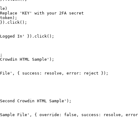
le)
Replace 'KEY' with your 2FA secret
token
);
})
.
click
();
Logged In
'
 })
.
click
();
;
Crowdin HTML Sample
'
);
File
'
, { success: 
resolve
, error: 
reject
 });
Second Crowdin HTML Sample
'
);
Sample File
'
, { override: 
false
, success: 
resolve
, error