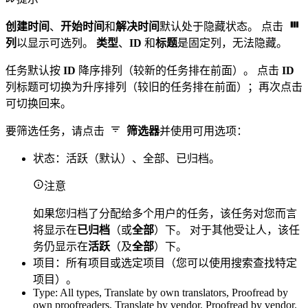
创建时间
、
开始时间
和
解决时间
默认处于隐藏状态。 点击
列
以显示可选列。
类型
、
ID
和
标题
是固定列，无法隐藏。
任务默认按
ID
降序排列（较新的任务排在前面）。 点击
ID
列标题可切换为升序排列（较旧的任务排在前面）；再次点击
可切换回来。
要筛选任务，请点击
筛选器
并使用可用选项：
状态：活跃（默认）、全部、已归档。
注意
如果您归档了分配给多个用户的任务，该任务对您而言
将显示在
已归档
（或
全部
）下。 对于其他受让人，该任
务仍显示在
活跃
（及
全部
）下。
项目：所有项目或选定项目（您可以使用搜索查找特定
项目）。
Type: All types, Translate by own translators, Proofread by
own proofreaders, Translate by vendor, Proofread by vendor.