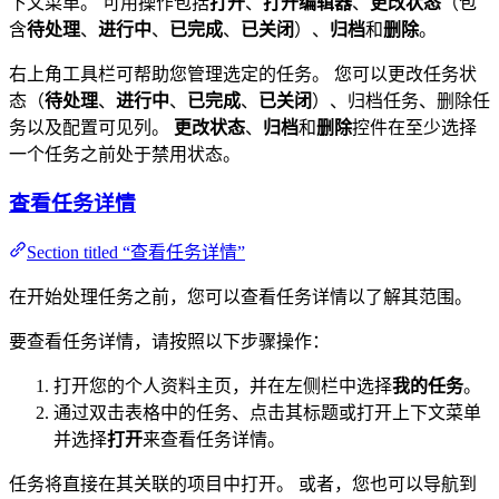
下文菜单。 可用操作包括
打开
、
打开编辑器
、
更改状态
（包
含
待处理
、
进行中
、
已完成
、
已关闭
）、
归档
和
删除
。
右上角工具栏可帮助您管理选定的任务。 您可以更改任务状
态（
待处理
、
进行中
、
已完成
、
已关闭
）、归档任务、删除任
务以及配置可见列。
更改状态
、
归档
和
删除
控件在至少选择
一个任务之前处于禁用状态。
查看任务详情
Section titled “查看任务详情”
在开始处理任务之前，您可以查看任务详情以了解其范围。
要查看任务详情，请按照以下步骤操作：
打开您的个人资料主页，并在左侧栏中选择
我的任务
。
通过双击表格中的任务、点击其标题或打开上下文菜单
并选择
打开
来查看任务详情。
任务将直接在其关联的项目中打开。 或者，您也可以导航到