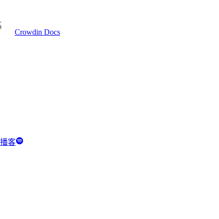
Crowdin Docs
y 播客