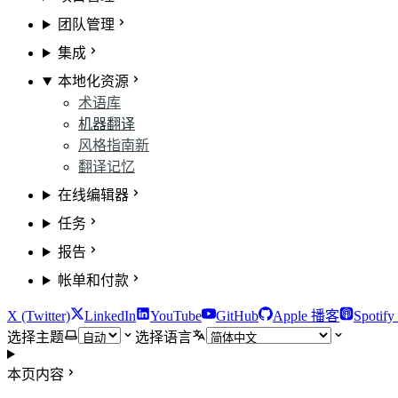
团队管理
集成
本地化资源
术语库
机器翻译
风格指南
新
翻译记忆
在线编辑器
任务
报告
帐单和付款
X (Twitter)
LinkedIn
YouTube
GitHub
Apple 播客
Spotif
选择主题
选择语言
本页内容