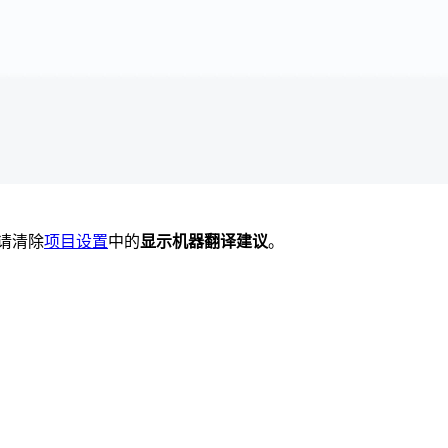
请清除
项目设置
中的
显示机器翻译建议
。