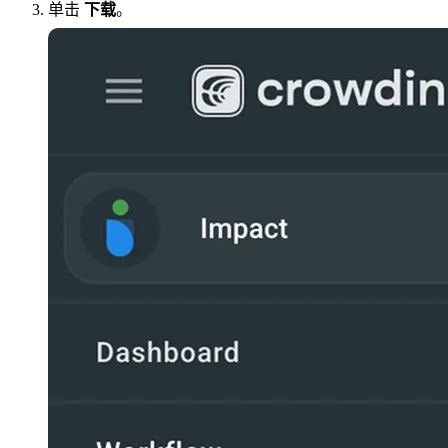
单击
下载
。