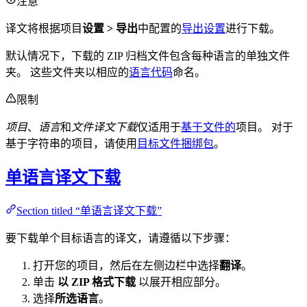
注意
译文将根据项目
设置 > 导出
中配置的
导出设置
进行下载。
默认情况下，下载的 ZIP 归档文件包含每种语言的单独文件
夹。 这些文件夹以相应的
语言代码
命名。
限制
项目
、
语言
和
文件译文下载
仅适用于
基于文件的
项目。 对于
基于字符串的项目，请使用
目标文件捆绑包
。
单语言译文下载
Section titled “单语言译文下载”
要下载单个目标语言的译文，请遵循以下步骤：
打开您的项目，然后在左侧边栏中选择
翻译
。
单击
以 ZIP 格式下载
以展开相应部分。
选择
所选语言
。