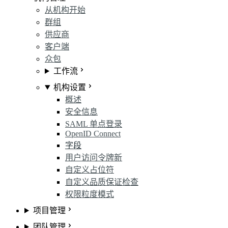
从机构开始
群组
供应商
客户端
众包
工作流
机构设置
概述
安全信息
SAML 单点登录
OpenID Connect
字段
用户访问令牌
新
自定义占位符
自定义品质保证检查
权限粒度模式
项目管理
团队管理