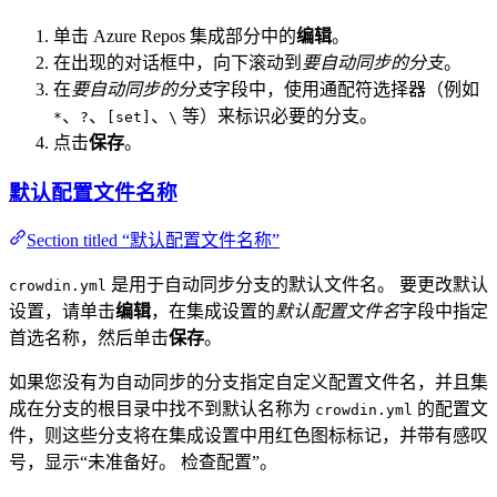
单击 Azure Repos 集成部分中的
编辑
。
在出现的对话框中，向下滚动到
要自动同步的分支
。
在
要自动同步的分支
字段中，使用通配符选择器（例如
、
、
、
等）来标识必要的分支。
*
?
[set]
\
点击
保存
。
默认配置文件名称
Section titled “默认配置文件名称”
是用于自动同步分支的默认文件名。 要更改默认
crowdin.yml
设置，请单击
编辑
，在集成设置的
默认配置文件名
字段中指定
首选名称，然后单击
保存
。
如果您没有为自动同步的分支指定自定义配置文件名，并且集
成在分支的根目录中找不到默认名称为
的配置文
crowdin.yml
件，则这些分支将在集成设置中用红色图标标记，并带有感叹
号，显示“未准备好。 检查配置”。