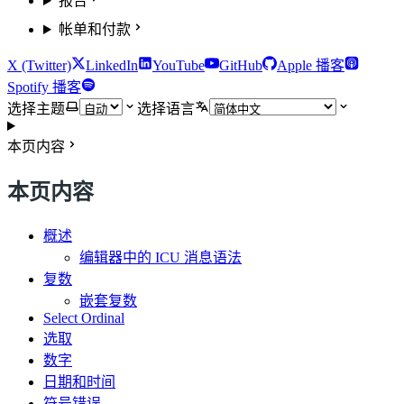
报告
帐单和付款
X (Twitter)
LinkedIn
YouTube
GitHub
Apple 播客
Spotify 播客
选择主题
选择语言
本页内容
本页内容
概述
编辑器中的 ICU 消息语法
复数
嵌套复数
Select Ordinal
选取
数字
日期和时间
符号错误