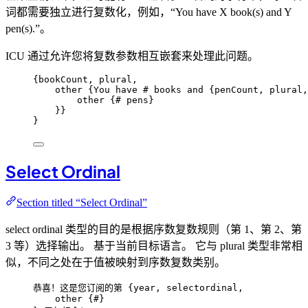
词都需要独立进行复数化，例如，“You have X book(s) and Y
pen(s).”。
ICU 通过允许您将复数参数相互嵌套来处理此问题。
{
bookCount,
plural,
other
{You
have
#
books
and
{penCount,
plural,
other
{#
pens
}
}}
}
Select Ordinal
Section titled “Select Ordinal”
select ordinal 类型的目的是根据序数复数规则（第 1、第 2、第
3 等）选择输出。 基于当前目标语言。 它与 plural 类型非常相
似，不同之处在于值被映射到序数复数类别。
恭喜！这是您订阅的第 {
year,
selectordinal,
other
{#
}