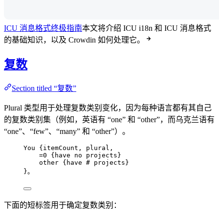
ICU 消息格式终极指南
本文将介绍 ICU i18n 和 ICU 消息格式
的基础知识，以及 Crowdin 如何处理它。
复数
Section titled “复数”
Plural 类型用于处理复数类别变化，因为每种语言都有其自己
的复数类别集（例如，英语有 “one” 和 “other”，而乌克兰语有
“one”、“few”、“many” 和 “other”）。
You {
itemCount,
plural,
=0
{have
no
projects
}
other {
have
#
projects
}
}。
下面的短标签用于确定复数类别：