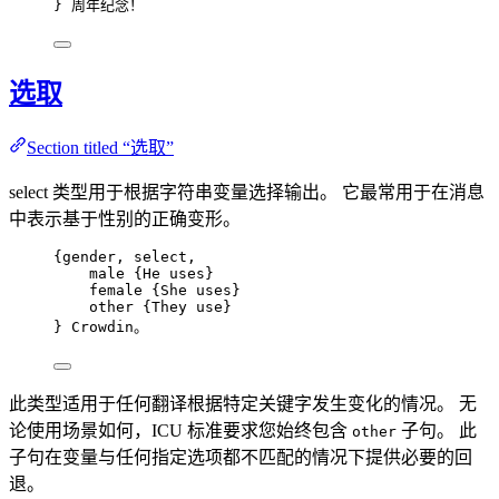
} 周年纪念！
选取
Section titled “选取”
select 类型用于根据字符串变量选择输出。 它最常用于在消息
中表示基于性别的正确变形。
{
gender,
select,
male
{He
uses
}
female {
She
uses
}
other {
They
use
}
} Crowdin。
此类型适用于任何翻译根据特定关键字发生变化的情况。 无
论使用场景如何，ICU 标准要求您始终包含
子句。 此
other
子句在变量与任何指定选项都不匹配的情况下提供必要的回
退。