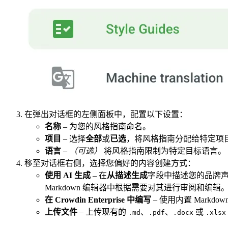
在弹出对话框的左侧面板中，配置以下设置：
名称
– 为您的风格指南命名。
项目
– 选择
全部
或
已选
，将风格指南分配给特定项
语言
–
（可选）
将风格指南限制为特定目标语言。
移至对话框右侧，选择您偏好的内容创建方式：
使用 AI 生成
– 在
从描述生成
字段中描述您的品牌声
Markdown 编辑器中根据需要对其进行审阅和编辑
在 Crowdin Enterprise 中编写
– 使用内置 Mark
上传文件
– 上传现有的
、
、
或
.md
.pdf
.docx
.xlsx