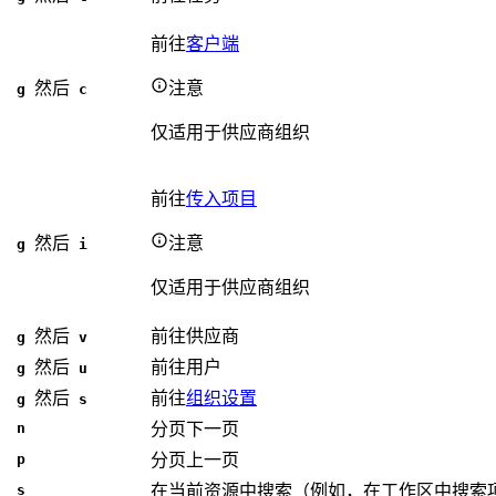
前往
客户端
然后
注意
g
c
仅适用于供应商组织
前往
传入项目
然后
注意
g
i
仅适用于供应商组织
然后
前往供应商
g
v
然后
前往用户
g
u
然后
前往
组织设置
g
s
n
分页下一页
p
分页上一页
s
在当前资源中搜索（例如，在工作区中搜索