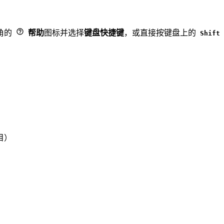
角的
帮助
图标并选择
键盘快捷键
，或直接按键盘上的
Shift
目）