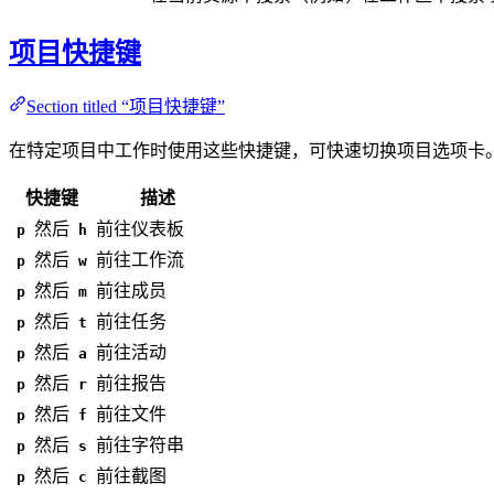
项目快捷键
Section titled “项目快捷键”
在特定项目中工作时使用这些快捷键，可快速切换项目选项卡
快捷键
描述
然后
前往仪表板
p
h
然后
前往工作流
p
w
然后
前往成员
p
m
然后
前往任务
p
t
然后
前往活动
p
a
然后
前往报告
p
r
然后
前往文件
p
f
然后
前往字符串
p
s
然后
前往截图
p
c