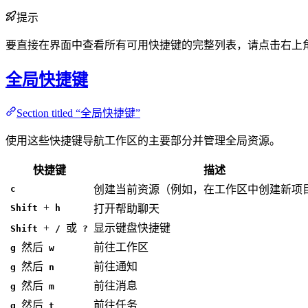
提示
要直接在界面中查看所有可用快捷键的完整列表，请点击右上
全局快捷键
Section titled “全局快捷键”
使用这些快捷键导航工作区的主要部分并管理全局资源。
快捷键
描述
c
创建当前资源（例如，在工作区中创建新项
+
Shift
h
打开帮助聊天
+
或
显示键盘快捷键
Shift
/
?
然后
前往工作区
g
w
然后
前往通知
g
n
然后
前往消息
g
m
然后
前往任务
g
t