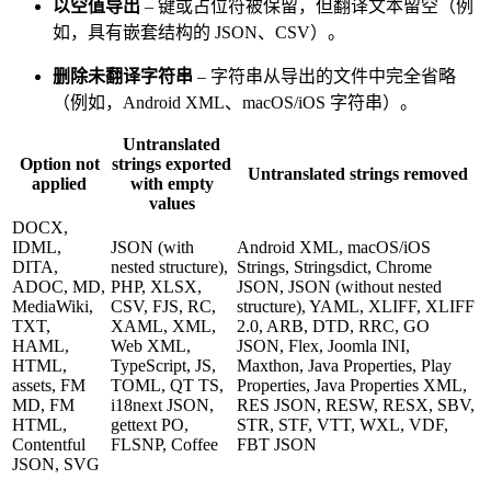
以空值导出
– 键或占位符被保留，但翻译文本留空（例
如，具有嵌套结构的 JSON、CSV）。
删除未翻译字符串
– 字符串从导出的文件中完全省略
（例如，Android XML、macOS/iOS 字符串）。
Untranslated
Option not
strings exported
Untranslated strings removed
applied
with empty
values
DOCX,
IDML,
JSON (with
Android XML, macOS/iOS
DITA,
nested structure),
Strings, Stringsdict, Chrome
ADOC, MD,
PHP, XLSX,
JSON, JSON (without nested
MediaWiki,
CSV, FJS, RC,
structure), YAML, XLIFF, XLIFF
TXT,
XAML, XML,
2.0, ARB, DTD, RRC, GO
HAML,
Web XML,
JSON, Flex, Joomla INI,
HTML,
TypeScript, JS,
Maxthon, Java Properties, Play
assets, FM
TOML, QT TS,
Properties, Java Properties XML,
MD, FM
i18next JSON,
RES JSON, RESW, RESX, SBV,
HTML,
gettext PO,
STR, STF, VTT, WXL, VDF,
Contentful
FLSNP, Coffee
FBT JSON
JSON, SVG