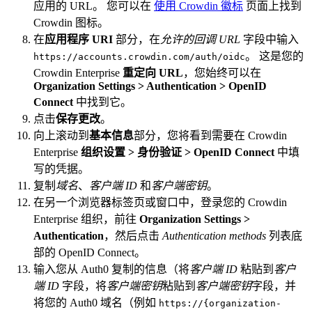
应用的 URL。 您可以在
使用 Crowdin 徽标
页面上找到
Crowdin 图标。
在
应用程序 URI
部分，在
允许的回调 URL
字段中输入
。 这是您的
https://accounts.crowdin.com/auth/oidc
Crowdin Enterprise
重定向 URL
，您始终可以在
Organization Settings > Authentication > OpenID
Connect
中找到它。
点击
保存更改
。
向上滚动到
基本信息
部分，您将看到需要在 Crowdin
Enterprise
组织设置 > 身份验证 > OpenID Connect
中填
写的凭据。
复制
域名
、
客户端 ID
和
客户端密钥
。
在另一个浏览器标签页或窗口中，登录您的 Crowdin
Enterprise 组织，前往
Organization Settings >
Authentication
，然后点击
Authentication methods
列表底
部的 OpenID Connect。
输入您从 Auth0 复制的信息（将
客户端 ID
粘贴到
客户
端 ID
字段，将
客户端密钥
粘贴到
客户端密钥
字段，并
将您的 Auth0 域名（例如
https://{organization-