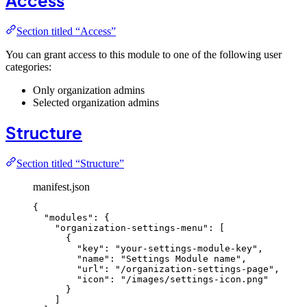
Section titled “Access”
You can grant access to this module to one of the following user
categories:
Only organization admins
Selected organization admins
Structure
Section titled “Structure”
manifest.json
{
"modules"
: {
"organization-settings-menu"
: [
{
"key"
: 
"
your-settings-module-key
"
,
"name"
: 
"
Settings Module name
"
,
"url"
: 
"
/organization-settings-page
"
,
"icon"
: 
"
/images/settings-icon.png
"
}
]