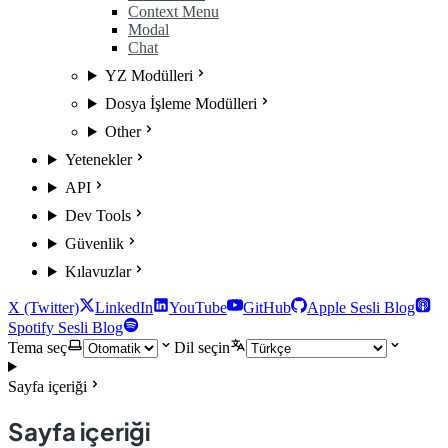
Context Menu
Modal
Chat
YZ Modülleri
Dosya İşleme Modülleri
Other
Yetenekler
API
Dev Tools
Güvenlik
Kılavuzlar
X (Twitter)
LinkedIn
YouTube
GitHub
Apple Sesli Blog
Spotify Sesli Blog
Tema seç
Dil seçin
Sayfa içeriği
Sayfa içeriği