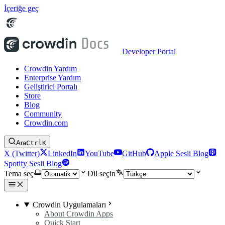
İçeriğe geç
Developer Portal
Crowdin Yardım
Enterprise Yardım
Geliştirici Portalı
Store
Blog
Community
Crowdin.com
Ara
Ctrl
K
X (Twitter)
LinkedIn
YouTube
GitHub
Apple Sesli Blog
Spotify Sesli Blog
Tema seç
Dil seçin
Crowdin Uygulamaları
About Crowdin Apps
Quick Start