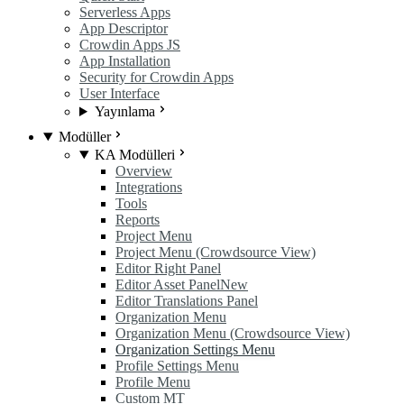
Serverless Apps
App Descriptor
Crowdin Apps JS
App Installation
Security for Crowdin Apps
User Interface
Yayınlama
Modüller
KA Modülleri
Overview
Integrations
Tools
Reports
Project Menu
Project Menu (Crowdsource View)
Editor Right Panel
Editor Asset Panel
New
Editor Translations Panel
Organization Menu
Organization Menu (Crowdsource View)
Organization Settings Menu
Profile Settings Menu
Profile Menu
Custom MT