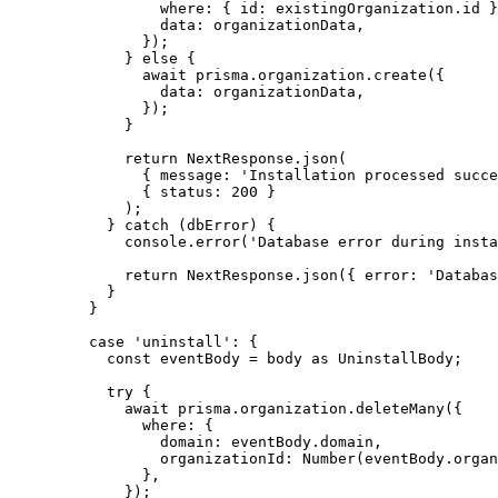
where: { id: existingOrganization
.
id
 }
data: organizationData
,
});
} 
else
 {
await
 prisma
.
organization
.
create
({
data: organizationData
,
});
}
return
 NextResponse
.
json
(
{ message: 
'
Installation processed succe
{ status: 
200
 }
);
} 
catch
 (dbError) {
console
.
error
(
'
Database error during insta
return
 NextResponse
.
json
({ error: 
'
Databas
}
}
case
'
uninstall
'
: {
const 
eventBody
 = 
body
 as 
UninstallBody
;
try
 {
await
 prisma
.
organization
.
deleteMany
({
where: {
domain: eventBody
.
domain
,
organizationId: 
Number
(eventBody
.
organ
}
,
});