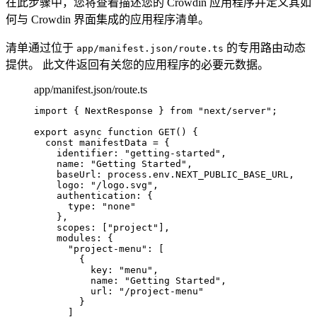
在此步骤中，您将查看描述您的 Crowdin 应用程序并定义其如
何与 Crowdin 界面集成的应用程序清单。
清单通过位于
的专用路由动态
app/manifest.json/route.ts
提供。 此文件返回有关您的应用程序的必要元数据。
app/manifest.json/route.ts
import
 { NextResponse } 
from
"
next/server
"
;
export
async
function
GET
()
 {
const 
manifestData
 = {
identifier: 
"
getting-started
"
,
name: 
"
Getting Started
"
,
baseUrl: 
process
.
env
.
NEXT_PUBLIC_BASE_URL
,
logo: 
"
/logo.svg
"
,
authentication: {
type: 
"
none
"
}
,
scopes:
 [
"
project
"
]
,
modules: {
"
project-menu
"
:
 [
{
key: 
"
menu
"
,
name: 
"
Getting Started
"
,
url: 
"
/project-menu
"
}
]