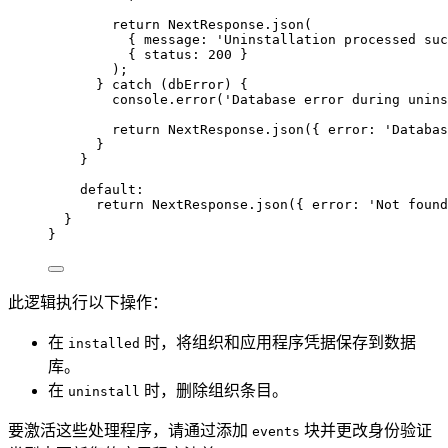
return
 NextResponse
.
json
(
{ message: 
'
Uninstallation processed suc
{ status: 
200
 }
);
} 
catch
 (dbError) {
console
.
error
(
'
Database error during unins
return
 NextResponse
.
json
({ error: 
'
Databas
}
}
default
:
return
 NextResponse
.
json
({ error: 
'
Not found
}
}
此逻辑执行以下操作：
在
时，将组织和应用程序凭据保存到数据
installed
库。
在
时，删除组织条目。
uninstall
要激活这些处理程序，请通过添加
块并更改身份验证
events