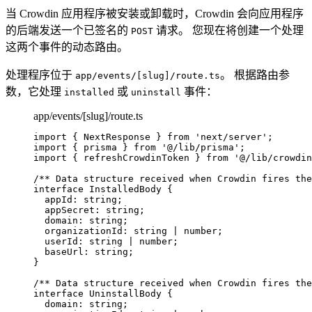
当 Crowdin 应用程序被安装或卸载时，Crowdin 会向应用程序
的后端发送一个已签名的
请求。 您现在将创建一个处理
POST
这两个事件的动态路由。
处理程序位于
。 根据路由参
app/events/[slug]/route.ts
数，它处理
或
事件：
installed
uninstall
app/events/[slug]/route.ts
import
 { NextResponse } 
from
'
next/server
'
;
import
 { prisma } 
from
'
@/lib/prisma
'
;
import
 { refreshCrowdinToken } 
from
'
@/lib/crowdin
/** Data structure received when Crowdin fires the
interface
 InstalledBody {
appId
:
string
;
appSecret
:
string
;
domain
:
string
;
organizationId
:
string
|
number
;
userId
:
string
|
number
;
baseUrl
:
string
;
}
/** Data structure received when Crowdin fires the
interface
 UninstallBody {
domain
:
string
;