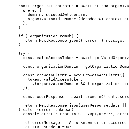
const 
organizationFromDb
 = await 
prisma
.
organiza
where: {
domain: 
decodedJwt
.
domain
,
organizationId: 
Number
(decodedJwt
.
context
.
or
}
,
}
);
if
 (
!
organizationFromDb) {
return
 NextResponse
.
json
({ error: { message: 
'
}
try
 {
const 
validAccessToken
 = await 
getValidOrganiz
const 
organizationDomain
 = 
getOrganizationDoma
const 
crowdinClient
 = 
new
CrowdinApiClient
(
{
token: 
validAccessToken
,
...
(organizationDomain
 && { organization: 
or
}
);
const 
userResponse
 = await 
crowdinClient
.
users
return
 NextResponse
.
json
(userResponse
.
data
||
 
} 
catch
(
error
:
unknown
)
 {
console
.
error
(
'
Error in GET /api/user:
'
,
 error
let 
errorMessage
 = 
'
An unknown error occurred.
let 
statusCode
 = 
500
;