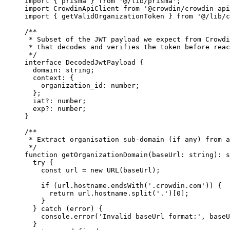
import
 { prisma } 
from
'
@/lib/prisma
'
;
import
 CrowdinApiClient 
from
'
@crowdin/crowdin-api
import
 { getValidOrganizationToken } 
from
'
@/lib/c
/**
* Subset of the JWT payload we expect from Crowdi
* that decodes and verifies the token before reac
*/
interface
 DecodedJwtPayload {
domain
:
string
;
context
:
 {
organization_id
:
number
;
};
iat
?:
number
;
exp
?:
number
;
}
/**
* Extract organisation sub-domain (if any) from a
*/
function
getOrganizationDomain
(
baseUrl
:
string
)
:
s
try
 {
const 
url
 = 
new
URL
(baseUrl);
if
 (url
.
hostname
.
endsWith
(
'
.crowdin.com
'
)) {
return
 url
.
hostname
.
split
(
'
.
'
)[
0
];
}
} 
catch
 (error) {
console
.
error
(
'
Invalid baseUrl format:
'
,
 baseU
}