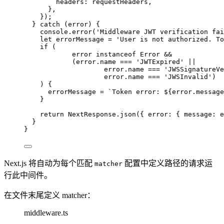
headers: requestHeaders
,
}
,
});
} 
catch
 (error) {
console
.
error
(
'
Middleware JWT verification fai
let 
errorMessage
 = 
'
User is not authorized. To
if
 (
error 
instanceof
Error
&&
(error
.
name
===
'
JWTExpired
'
||
error
.
name
===
'
JWSSignatureVe
error
.
name
===
'
JWSInvalid
'
)
) {
errorMessage 
=
`
Token error: 
${
error
.
message
}
return
 NextResponse
.
json
({ error: { message: e
}
}
Next.js 将自动为每个匹配
配置中定义路径的请求运
matcher
行此中间件。
在文件末尾定义 matcher：
middleware.ts