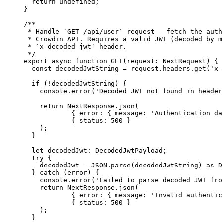
return
undefined
;
}
/**
* Handle `GET /api/user` request – fetch the auth
* Crowdin API. Requires a valid JWT (decoded by m
* `x-decoded-jwt` header.
*/
export
async
function
GET
(
request
:
NextRequest
)
 {
const 
decodedJwtString
 = 
request
.
headers
.
get
(
'
x-
if
 (
!
decodedJwtString) {
console
.
error
(
'
Decoded JWT not found in header
return
 NextResponse
.
json
(
{ error: { message: 
'
Authentication da
{ status: 
500
 }
);
}
let 
decodedJwt
:
DecodedJwtPayload
;
try
 {
decodedJwt 
=
JSON
.
parse
(decodedJwtString) 
as
D
} 
catch
 (error) {
console
.
error
(
'
Failed to parse decoded JWT fro
return
 NextResponse
.
json
(
{ error: { message: 
'
Invalid authentic
{ status: 
500
 }
);
}