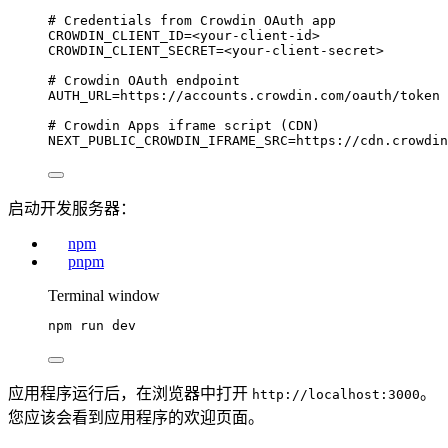
# Credentials from Crowdin OAuth app
CROWDIN_CLIENT_ID
=<your-client-id>
CROWDIN_CLIENT_SECRET
=<your-client-secret>
# Crowdin OAuth endpoint
AUTH_URL
=https://accounts.crowdin.com/oauth/token
# Crowdin Apps iframe script (CDN)
NEXT_PUBLIC_CROWDIN_IFRAME_SRC
=https://cdn.crowdin
启动开发服务器：
npm
pnpm
Terminal window
npm
run
dev
应用程序运行后，在浏览器中打开
。
http://localhost:3000
您应该会看到应用程序的欢迎页面。