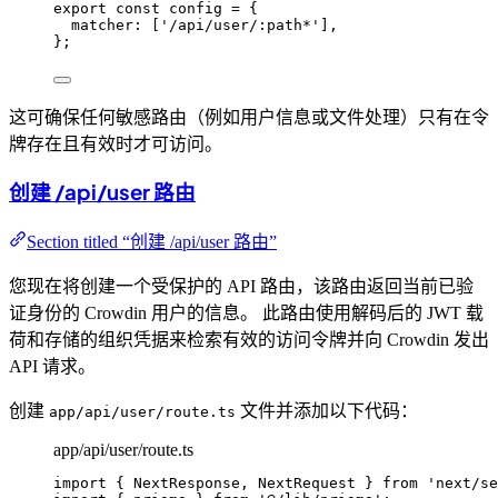
export const 
config
 = {
matcher:
 [
'
/api/user/:path*
'
]
,
}
;
这可确保任何敏感路由（例如用户信息或文件处理）只有在令
牌存在且有效时才可访问。
创建 /api/user 路由
Section titled “创建 /api/user 路由”
您现在将创建一个受保护的 API 路由，该路由返回当前已验
证身份的 Crowdin 用户的信息。 此路由使用解码后的 JWT 载
荷和存储的组织凭据来检索有效的访问令牌并向 Crowdin 发出
API 请求。
创建
文件并添加以下代码：
app/api/user/route.ts
app/api/user/route.ts
import
 { NextResponse, NextRequest } 
from
'
next/se