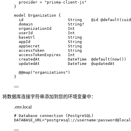
provider
=
"prisma-client-js"
}
model
 Organization 
{
id
String
@id
@default
(
cuid
domain
String
?
organizationId
Int
userId
Int
baseUrl
String
appId
String
appSecret
String
accessToken
String
accessTokenExpires
Int
createdAt
DateTime
@default
(
now
())
updatedAt
DateTime
@updatedAt
@@map
(
"organizations"
)
}
将数据库连接字符串添加到您的环境变量中：
.env.local
# Database connection (PostgreSQL)
DATABASE_URL
=
"
postgresql://username:password@local