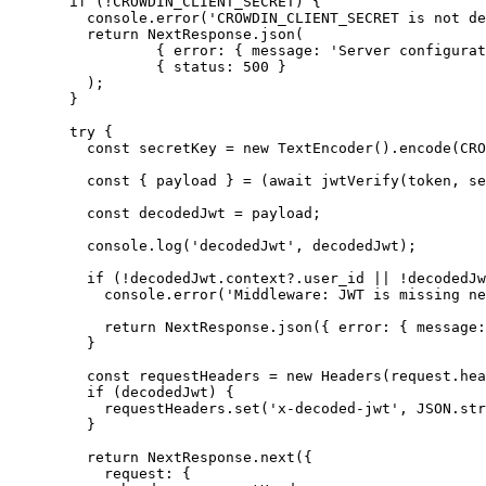
if
 (
!
CROWDIN_CLIENT_SECRET
) {
console
.
error
(
'
CROWDIN_CLIENT_SECRET is not de
return
 NextResponse
.
json
(
{ error: { message: 
'
Server configurat
{ status: 
500
 }
);
}
try
 {
const 
secretKey
 = 
new
TextEncoder
()
.
encode
(
CRO
const { 
payload
 } = 
(
await 
jwtVerify
(token
,
se
const 
decodedJwt
 = 
payload;
console
.
log
(
'
decodedJwt
'
,
 decodedJwt);
if
 (
!
decodedJwt
.
context
?.
user_id
||
!
decodedJw
console
.
error
(
'
Middleware: JWT is missing ne
return
 NextResponse
.
json
({ error: { message:
}
const 
requestHeaders
 = 
new
Headers
(request
.
hea
if
 (decodedJwt) {
requestHeaders
.
set
(
'
x-decoded-jwt
'
,
JSON
.
str
}
return
 NextResponse
.
next
({
request: {