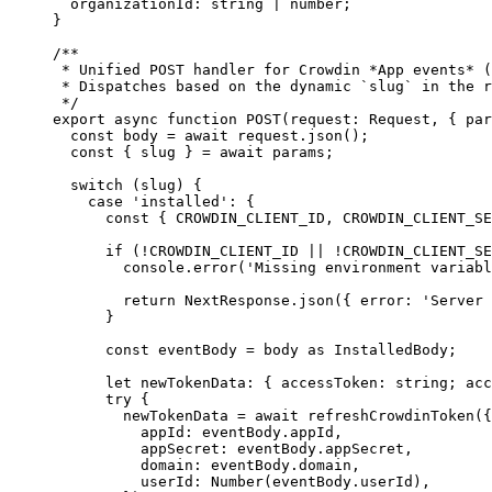
organizationId
:
string
|
number
;
}
/**
* Unified POST handler for Crowdin *App events* (
* Dispatches based on the dynamic `slug` in the r
*/
export
async
function
POST
(
request
:
Request
, { 
par
const 
body
 = await 
request
.
json
();
const { 
slug
 } = await 
params;
switch
 (slug) {
case
'
installed
'
: {
const { 
CROWDIN_CLIENT_ID
,
CROWDIN_CLIENT_SE
if
 (
!
CROWDIN_CLIENT_ID
||
!
CROWDIN_CLIENT_SE
console
.
error
(
'
Missing environment variabl
return
 NextResponse
.
json
({ error: 
'
Server 
}
const 
eventBody
 = 
body
 as 
InstalledBody
;
let 
newTokenData
:
 { 
accessToken
:
string
; 
acc
try
 {
newTokenData 
=
await
refreshCrowdinToken
({
appId: eventBody
.
appId
,
appSecret: eventBody
.
appSecret
,
domain: eventBody
.
domain
,
userId: 
Number
(eventBody
.
userId
)
,