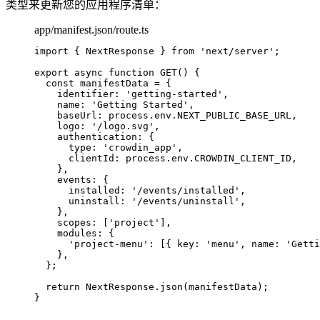
类型来更新您的应用程序清单：
app/manifest.json/route.ts
import
 { NextResponse } 
from
'
next/server
'
;
export
async
function
GET
()
 {
const 
manifestData
 = {
identifier: 
'
getting-started
'
,
name: 
'
Getting Started
'
,
baseUrl: 
process
.
env
.
NEXT_PUBLIC_BASE_URL
,
logo: 
'
/logo.svg
'
,
authentication: {
type: 
'
crowdin_app
'
,
clientId: 
process
.
env
.
CROWDIN_CLIENT_ID
,
}
,
events: {
installed: 
'
/events/installed
'
,
uninstall: 
'
/events/uninstall
'
,
}
,
scopes:
 [
'
project
'
]
,
modules: {
'
project-menu
'
:
 [{ key: 
'
menu
'
,
 name: 
'
Getti
}
,
}
;
return
 NextResponse
.
json
(manifestData);
}