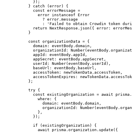
});
} 
catch
 (error) {
const 
errorMessage
 =
error
 instanceof 
Error
?
 error
.
message
:
'
Failed to obtain Crowdin token duri
return
 NextResponse
.
json
({ error: errorMes
}
const 
organizationData
 = {
domain: 
eventBody
.
domain
,
organizationId: 
Number
(eventBody
.
organizat
appId: 
eventBody
.
appId
,
appSecret: 
eventBody
.
appSecret
,
userId: 
Number
(eventBody
.
userId
)
,
baseUrl: 
eventBody
.
baseUrl
,
accessToken: 
newTokenData
.
accessToken
,
accessTokenExpires: 
newTokenData
.
accessTok
}
;
try
 {
const 
existingOrganization
 = await 
prisma
.
where: {
domain: 
eventBody
.
domain
,
organizationId: 
Number
(eventBody
.
organ
}
,
}
);
if
 (existingOrganization) {
await
 prisma
.
organization
.
update
({