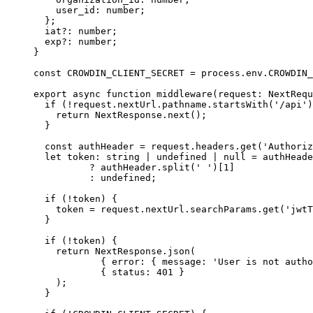
user_id
:
number
;
};
iat
?:
number
;
exp
?:
number
;
}
const 
CROWDIN_CLIENT_SECRET
 = 
process
.
env
.
CROWDIN_
export
async
function
middleware
(
request
:
NextRequ
if
 (
!
request
.
nextUrl
.
pathname
.
startsWith
(
'
/api
'
)
return
 NextResponse
.
next
();
}
const 
authHeader
 = 
request
.
headers
.
get
(
'
Authoriz
let 
token
:
string
|
undefined
|
null
 = 
authHeade
?
 authHeader
.
split
(
'
'
)[
1
]
:
undefined
;
if
 (
!
token) {
token 
=
 request
.
nextUrl
.
searchParams
.
get
(
'
jwtT
}
if
 (
!
token) {
return
 NextResponse
.
json
(
{ error: { message: 
'
User is not autho
{ status: 
401
 }
);
}