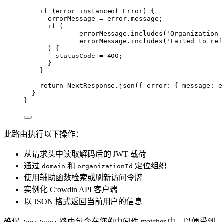
if
 (error 
instanceof
Error
) {
errorMessage 
=
 error
.
message
;
if
 (
errorMessage
.
includes
(
'
Organization 
errorMessage
.
includes
(
'
Failed to ref
) {
statusCode 
=
400
;
}
}
return
 NextResponse
.
json
({ error: { message: e
}
}
此路由执行以下操作：
从请求头中读取解码后的 JWT 载荷
通过
和
定位组织
domain
organizationId
使用辅助函数检索或刷新访问令牌
实例化 Crowdin API 客户端
以 JSON 格式返回当前用户的信息
确保
路由包含在您的中间件 matcher 中，以便受到
/api/user